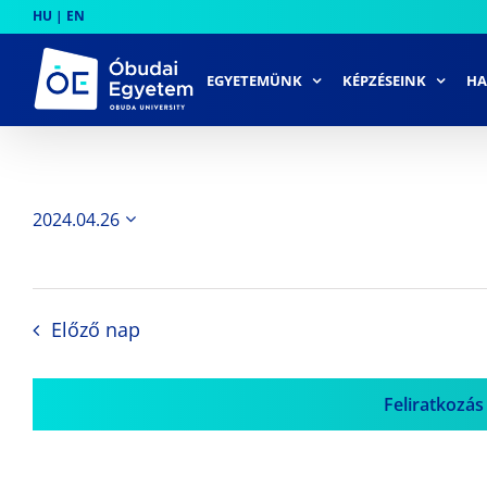
Skip
HU
|
EN
to
content
EGYETEMÜNK
KÉPZÉSEINK
HA
2024.04.26
Dátum
kiválasztása.
Előző nap
Feliratkozás