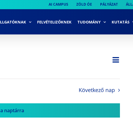
AI CAMPUS
ZÖLD ÓE
PÁLYÁZAT
ÁLL
LLGATÓKNAK
FELVÉTELIZŐKNEK
TUDOMÁNY
KUTATÁS
Ese
Nap
Navi
néze
néze
navi
Következő nap
 a naptárra