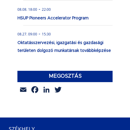
-
08.08. 18:00
22:00
HSUP Pioneers Accelerator Program
-
08.27. 09:00
15:30
Oktatásszervezési, igazgatási és gazdasági
területen dolgozó munkatársak továbbképzése
MEGOSZTÁS
Email
Facebook
LinkedIn
Twitter
SZÉKHELY