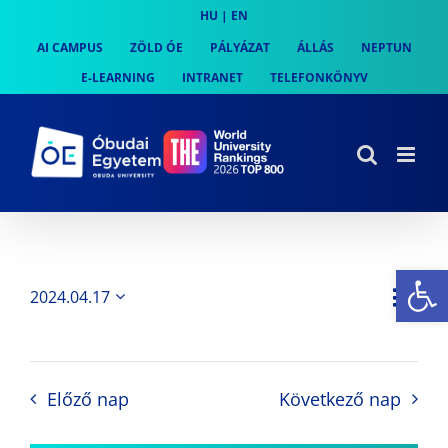
Skip
HU
|
EN
to
AI CAMPUS
ZÖLD ÓE
PÁLYÁZAT
ÁLLÁS
NEPTUN
content
E-LEARNING
INTRANET
TELEFONKÖNYV
Es
Es
2024.04.17
Nap
Navi
Dátum
néz
kiválasztása.
néze
nav
Előző nap
Következő nap