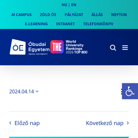
Skip
HU
|
EN
to
AI CAMPUS
ZÖLD ÓE
PÁLYÁZAT
ÁLLÁS
NEPTUN
content
E-LEARNING
INTRANET
TELEFONKÖNYV
Es
Es
2024.04.14
Nap
Navi
Dátum
néz
kiválasztása.
néze
nav
Előző nap
Következő nap