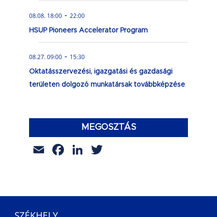
-
08.08. 18:00
22:00
HSUP Pioneers Accelerator Program
-
08.27. 09:00
15:30
Oktatásszervezési, igazgatási és gazdasági
területen dolgozó munkatársak továbbképzése
MEGOSZTÁS
Email
Facebook
LinkedIn
Twitter
SZÉKHELY