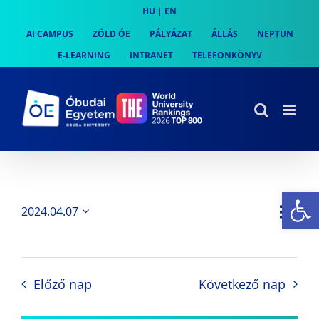
Skip
HU
|
EN
to
AI CAMPUS
ZÖLD ÓE
PÁLYÁZAT
ÁLLÁS
NEPTUN
content
E-LEARNING
INTRANET
TELEFONKÖNYV
Es
Es
2024.04.07
Nap
Navi
Dátum
néz
kiválasztása.
néze
nav
Előző nap
Következő nap