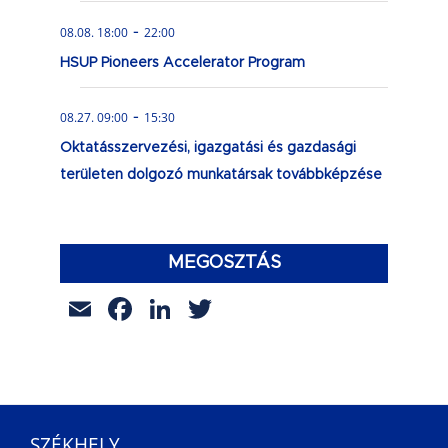
-
08.08. 18:00
22:00
HSUP Pioneers Accelerator Program
-
08.27. 09:00
15:30
Oktatásszervezési, igazgatási és gazdasági
területen dolgozó munkatársak továbbképzése
MEGOSZTÁS
Email
Facebook
LinkedIn
Twitter
SZÉKHELY