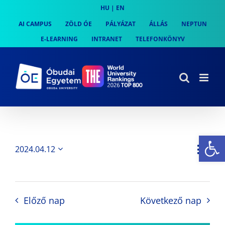
Skip
HU
|
EN
to
AI CAMPUS
ZÖLD ÓE
PÁLYÁZAT
ÁLLÁS
NEPTUN
content
E-LEARNING
INTRANET
TELEFONKÖNYV
Es
Es
2024.04.12
Nap
Navi
Dátum
néz
kiválasztása.
néze
nav
Előző nap
Következő nap