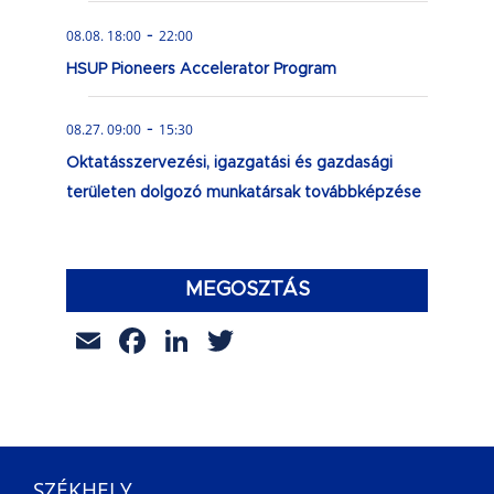
-
08.08. 18:00
22:00
HSUP Pioneers Accelerator Program
-
08.27. 09:00
15:30
Oktatásszervezési, igazgatási és gazdasági
területen dolgozó munkatársak továbbképzése
MEGOSZTÁS
Email
Facebook
LinkedIn
Twitter
SZÉKHELY