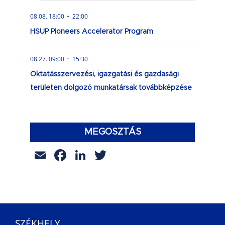
-
08.08. 18:00
22:00
HSUP Pioneers Accelerator Program
-
08.27. 09:00
15:30
Oktatásszervezési, igazgatási és gazdasági
területen dolgozó munkatársak továbbképzése
MEGOSZTÁS
Email
Facebook
LinkedIn
Twitter
SZÉKHELY