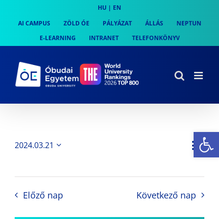
Skip
HU
|
EN
to
AI CAMPUS
ZÖLD ÓE
PÁLYÁZAT
ÁLLÁS
NEPTUN
content
E-LEARNING
INTRANET
TELEFONKÖNYV
Es
Es
2024.03.21
Nap
Navi
Dátum
néz
kiválasztása.
néze
nav
Előző nap
Következő nap