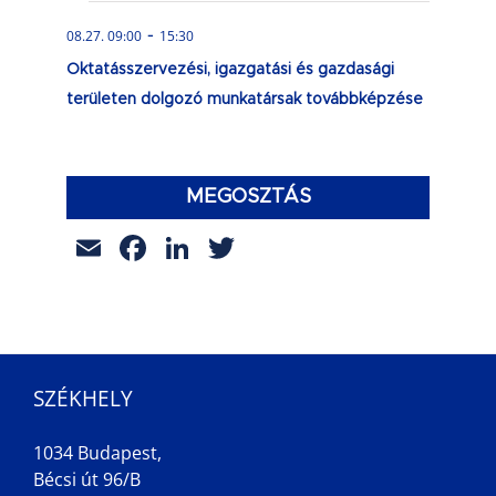
-
08.27. 09:00
15:30
Oktatásszervezési, igazgatási és gazdasági
területen dolgozó munkatársak továbbképzése
MEGOSZTÁS
Email
Facebook
LinkedIn
Twitter
SZÉKHELY
1034 Budapest,
Bécsi út 96/B