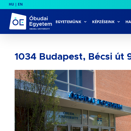
Skip
HU
|
EN
to
content
EGYETEMÜNK
KÉPZÉSEINK
HA
1034 Budapest, Bécsi út 