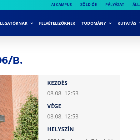
AI CAMPUS
ZÖLD ÓE
PÁLYÁZAT
ÁLL
LLGATÓKNAK
FELVÉTELIZŐKNEK
TUDOMÁNY
KUTATÁS
96/B.
KEZDÉS
08.08. 12:53
VÉGE
08.08. 12:53
HELYSZÍN