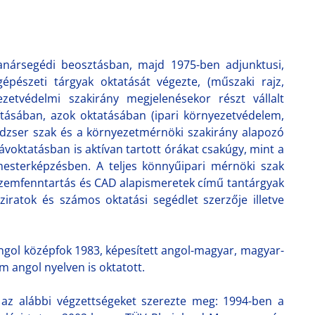
tanársegédi beosztásban, majd 1975-ben adjunktusi,
épészeti tárgyak oktatását végezte, (műszaki rajz,
zetvédelmi szakirány megjelenésekor részt vállalt
ításában, azok oktatásában (ipari környezetvédelem,
edzser szak és a környezetmérnöki szakirány alapozó
ávoktatásban is aktívan tartott órákat csakúgy, mint a
esterképzésben. A teljes könnyűipari mérnöki szak
Üzemfenntartás és CAD alapismeretek című tantárgyak
ziratok és számos oktatási segédlet szerzője illetve
gol középfok 1983, képesített angol-magyar, magyar-
 angol nyelven is oktatott.
 az alábbi végzettségeket szerezte meg: 1994-ben a