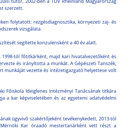
nulási tutor, 2002-ben a TÜV Rheinland Magyarország
t szerzett.
en folytatott: rezgésdiagnosztika, környezeti zaj- és
dszerek vizsgálata.
tését segítette konzulensként a 40 év alatt.
, 1998-tól főtitkárként, majd kari hivatalvezetőként és
ervezte és irányította a munkát. A Gépészeti Tanszék,
 munkáját vezette és intézetigazgató helyettese volt
ki Főiskola Ideiglenes Intézményi Tanácsának titkára
agja a kar képviseletében és az egyetemi adatvédelmi
ának ügyvivő szakértőjeként tevékenykedett, 2013-tól
 Mérnöki Kar óraadó mestertanárként vett részt a