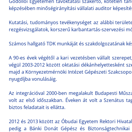
Gödöllői Egyetemen távoktatási szakértő, kötetlen ta
képzésében minőségirányítási vállalati auditor képesítés
Kutatási, tudományos tevékenységet az alábbi területek
rezgésvizsgálatok, korszerű karbantartás-szervezési mó
Számos hallgató TDK munkáját és szakdolgozatának készí
A 90-es évek végétől a kari vezetésben vállalt szerepet
végül 2003-2012 között oktatási dékánhelyettesként sz
majd a Környezetmérnöki Intézet Gépészeti Szakcsoport
nyugdíjba vonulásáig.
Az integrációval 2000-ben megalakult Budapesti Műsza
volt az első időszakban. Éveken át volt a Szenátus t
biztos feladatait is ellátta.
2012 és 2013 között az Óbudai Egyetem Rektori Hivatal
pedig a Bánki Donát Gépész és Biztonságtechnikai