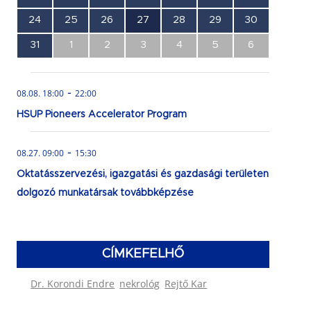
esemény,
esemény,
esemény,
esemény,
esemény,
esemény,
esemény,
0
0
0
1
0
0
0
24
25
26
27
28
29
30
esemény,
esemény,
esemény,
esemény,
esemény,
esemény,
esemény,
0
0
0
0
0
0
0
31
1
2
3
4
5
6
esemény,
esemény,
esemény,
esemény,
esemény,
esemény,
esemény,
-
08.08. 18:00
22:00
HSUP Pioneers Accelerator Program
-
08.27. 09:00
15:30
Oktatásszervezési, igazgatási és gazdasági területen
dolgozó munkatársak továbbképzése
CÍMKEFELHŐ
Dr. Korondi Endre
nekrológ
Rejtő Kar