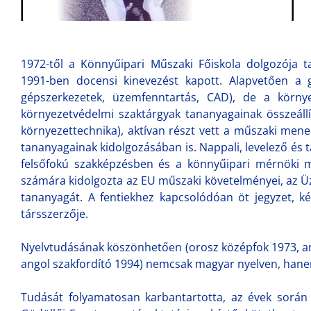
1972-től a Könnyűipari Műszaki Főiskola dolgozója 
1991-ben docensi kinevezést kapott. Alapvetően a g
gépszerkezetek, üzemfenntartás, CAD), de a környe
környezetvédelmi szaktárgyak tananyagainak összeáll
környezettechnika), aktívan részt vett a műszaki men
tananyagainak kidolgozásában is. Nappali, levelező és t
felsőfokú szakképzésben és a könnyűipari mérnöki m
számára kidolgozta az EU műszaki követelményei, az 
tananyagát. A fentiekhez kapcsolódóan öt jegyzet, ké
társszerzője.
Nyelvtudásának köszönhetően (orosz középfok 1973, an
angol szakfordító 1994) nemcsak magyar nyelven, hanem
Tudását folyamatosan karbantartotta, az évek során