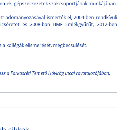
lemek, gépszerkezetek szakcsoportjának munkájában.
tt adományozásával ismerték el, 2004-ben rendkívüli
 dicséretet és 2008-ban BMF Emlékgyűrűt, 2012-ben
s a kollégák elismerését, megbecsülését.
sz a Farkasréti Temető Hóvirág utcai ravatalozójában.