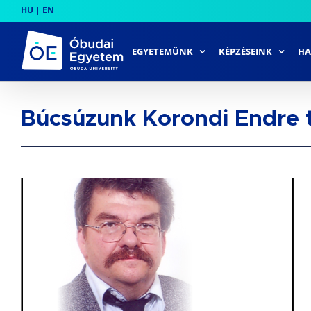
Skip
HU
|
EN
to
content
EGYETEMÜNK
KÉPZÉSEINK
HA
Búcsúzunk Korondi Endre t