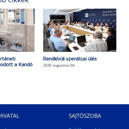
bb cikkek
rténeti
Rendkívüli szenátusi ülés
agodott a Kandó
2026. augusztus 04.
HIVATAL
SAJTÓSZOBA