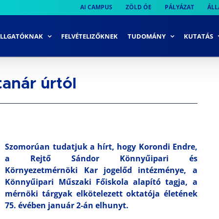
AI CAMPUS
ZÖLD ÓE
PÁLYÁZAT
ÁLL
LLGATÓKNAK
FELVÉTELIZŐKNEK
TUDOMÁNY
KUTATÁS
anár úrtól
Szomorúan tudatjuk a hírt, hogy Korondi Endre,
a Rejtő Sándor Könnyűipari és
Környezetmérnöki Kar jogelőd intézménye, a
Könnyűipari Műszaki Főiskola alapító tagja, a
mérnöki tárgyak elkötelezett oktatója életének
75. évében január 2-án elhunyt.