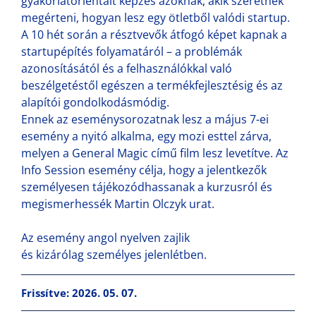
gyakorlatorientált képzés azoknak, akik szeretnék
megérteni, hogyan lesz egy ötletből valódi startup.
A 10 hét során a résztvevők átfogó képet kapnak a
startupépítés folyamatáról – a problémák
azonosításától és a felhasználókkal való
beszélgetéstől egészen a termékfejlesztésig és az
alapítói gondolkodásmódig.
Ennek az eseménysorozatnak lesz a május 7-ei
esemény a nyitó alkalma, egy mozi esttel zárva,
melyen a General Magic című film lesz levetítve. Az
Info Session esemény célja, hogy a jelentkezők
személyesen tájékozódhassanak a kurzusról és
megismerhessék Martin Olczyk urat.
Az esemény angol nyelven zajlik
és kizárólag személyes jelenlétben.
Frissítve: 2026. 05. 07.