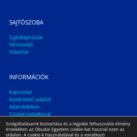
SAJTÓSZOBA
Sajtókapcsolat
Hírmondó
Videótár
INFORMÁCIÓK
Kapcsolat
Közérdekű adatok
Adatvédelem
Cookie nyilatkozat
Szolgáltatásaink biztosítása és a legjobb felhasználói élmény
érdekében az Óbudai Egyetem cookie-kat használ ezen az
oldalon. A cookie-k használatával és a vonatkozó