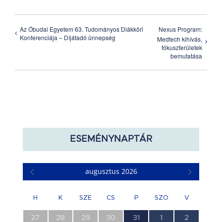
Az Óbudai Egyetem 63. Tudományos Diákköri
Nexus Program:
Konferenciája – Díjátadó ünnepség
Medtech kihívás,
fókuszterületek
bemutatása
ESEMÉNYNAPTÁR
augusztus 2026
H
K
SZE
CS
P
SZO
V
0
0
0
0
1
0
0
27
28
29
30
31
1
2