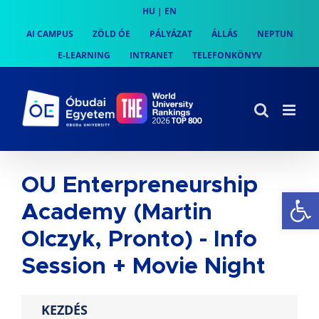
Skip
HU
|
EN
to
AI CAMPUS
ZÖLD ÓE
PÁLYÁZAT
ÁLLÁS
NEPTUN
content
E-LEARNING
INTRANET
TELEFONKÖNYV
OU Enterpreneurship
Es
Academy (Martin
Olczyk, Pronto) - Info
Session + Movie Night
KEZDÉS