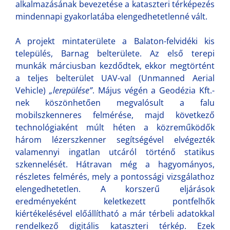
alkalmazásának bevezetése a kataszteri térképezés
mindennapi gyakorlatába elengedhetetlenné vált.
A projekt mintaterülete a Balaton-felvidéki kis
település, Barnag belterülete. Az első terepi
munkák márciusban kezdődtek, ekkor megtörtént
a teljes belterület UAV-val (Unmanned Aerial
Vehicle)
„lerepülése”
. Május végén a Geodézia Kft.-
nek köszönhetően megvalósult a falu
mobilszkenneres felmérése, majd következő
technológiaként múlt héten a közreműködők
három lézerszkenner segítségével elvégezték
valamennyi ingatlan utcáról történő statikus
szkennelését. Hátravan még a hagyományos,
részletes felmérés, mely a pontossági vizsgálathoz
elengedhetetlen. A korszerű eljárások
eredményeként keletkezett pontfelhők
kiértékelésével előállítható a már térbeli adatokkal
rendelkező digitális kataszteri térkép. Ezek