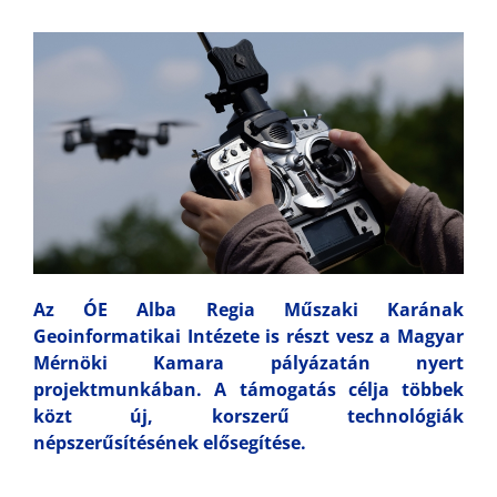
Az ÓE Alba Regia Műszaki Karának
Geoinformatikai Intézete is részt vesz a Magyar
Mérnöki Kamara pályázatán nyert
projektmunkában. A támogatás célja többek
közt új, korszerű technológiák
népszerűsítésének elősegítése.