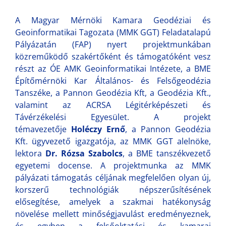
A Magyar Mérnöki Kamara Geodéziai és
Geoinformatikai Tagozata (MMK GGT) Feladatalapú
Pályázatán (FAP) nyert projektmunkában
közreműködő szakértőként és támogatóként vesz
részt az ÓE AMK Geoinformatikai Intézete, a BME
Építőmérnöki Kar Általános- és Felsőgeodézia
Tanszéke, a Pannon Geodézia Kft, a Geodézia Kft.,
valamint az ACRSA Légitérképészeti és
Távérzékelési Egyesület. A projekt
témavezetője
Holéczy Ernő
, a Pannon Geodézia
Kft. ügyvezető igazgatója, az MMK GGT alelnöke,
lektora
Dr. Rózsa Szabolcs
, a BME tanszékvezető
egyetemi docense. A projektmunka az MMK
pályázati támogatás céljának megfelelően olyan új,
korszerű technológiák népszerűsítésének
elősegítése, amelyek a szakmai hatékonyság
növelése mellett minőségjavulást eredményeznek,
és egyben a felsőoktatási és kamarai