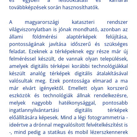
továbbképzések során hasznosíthatók.
A magyarországi kataszteri rendszer
világviszonylatban is jónak mondható, azonban az
állami földmérési alaptérképek felújítása,
pontosságának javítása időszerű és szükséges
feladat. Ezeknek a térképeknek egy része már új
felméréssel készült, de vannak olyan települések,
amelyek digitális térképei korábbi technológiákkal
készült analóg térképek digitális átalakításával
valósultak meg. Ezek pontossága elmarad a ma
már elvárt igényektől. Emellett olyan korszerű
eszközök és technológiák állnak rendelkezésre,
melyek nagyobb hatékonysággal, pontosabb
ingatlannyilvántartási digitális térképek
előállítására képesek. Mind a légi fotogrammetria -
ideértve a drónnal megvalósított felvételkészítést is
-, mind pedig a statikus és mobil lézerszkennerek