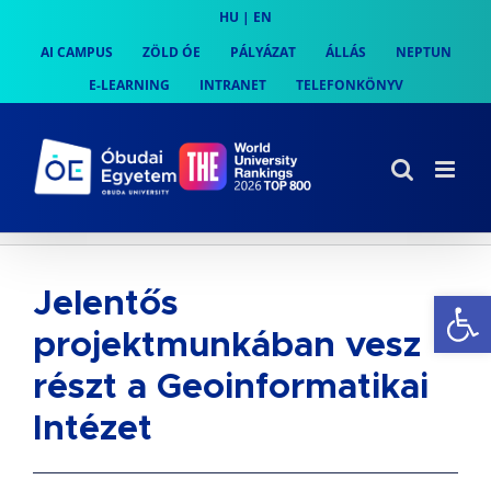
Skip
HU
|
EN
to
AI CAMPUS
ZÖLD ÓE
PÁLYÁZAT
ÁLLÁS
NEPTUN
content
E-LEARNING
INTRANET
TELEFONKÖNYV
Es
Jelentős
projektmunkában vesz
részt a Geoinformatikai
Intézet