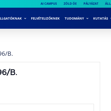
AI CAMPUS
ZÖLD ÓE
PÁLYÁZAT
ÁLL
LLGATÓKNAK
FELVÉTELIZŐKNEK
TUDOMÁNY
KUTATÁS
96/B.
96/B.