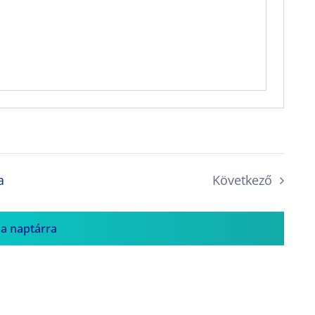
a
Következő
Események
 a naptárra