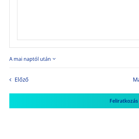
A mai naptól után
Dátum
kiválasztása.
Események
Előző
M
Feliratkozás