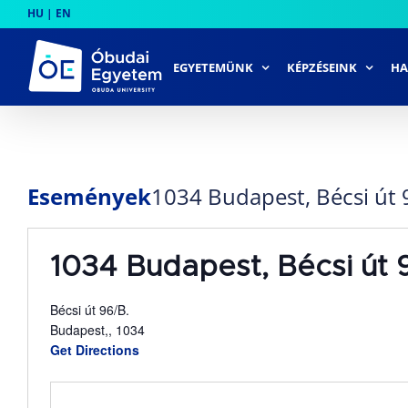
Skip
HU
|
EN
to
content
EGYETEMÜNK
KÉPZÉSEINK
HA
Események
1034 Budapest, Bécsi út 
1034 Budapest, Bécsi út 
Bécsi út 96/B.
Budapest,
,
1034
Get Directions