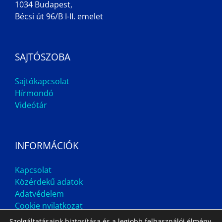
1034 Budapest,
Bécsi út 96/B I-II. emelet
SAJTÓSZOBA
Sajtókapcsolat
Hírmondó
Videótár
INFORMÁCIÓK
Kapcsolat
Közérdekű adatok
Adatvédelem
Cookie nyilatkozat
Szolgáltatásaink biztosítása és a legjobb felhasználói élmény