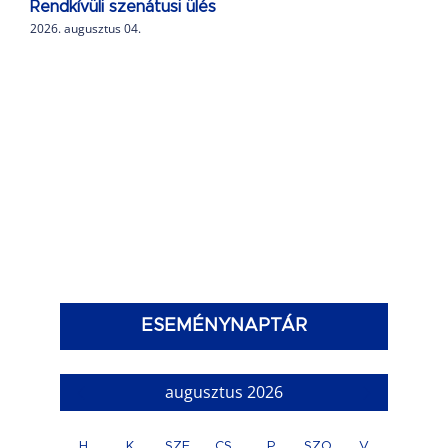
Rendkívüli szenátusi ülés
2026. augusztus 04.
ESEMÉNYNAPTÁR
augusztus 2026
H
K
SZE
CS
P
SZO
V