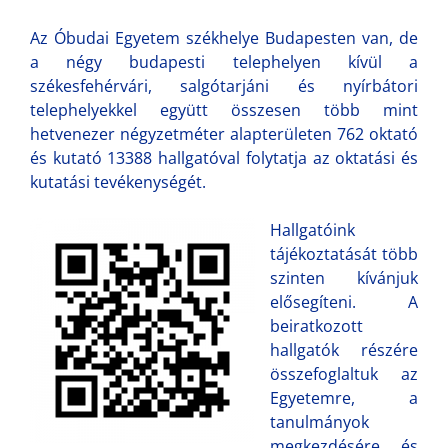
Az Óbudai Egyetem székhelye Budapesten van, de
a négy budapesti telephelyen kívül a
székesfehérvári, salgótarjáni és nyírbátori
telephelyekkel együtt összesen több mint
hetvenezer négyzetméter alapterületen 762 oktató
és kutató 13388 hallgatóval folytatja az oktatási és
kutatási tevékenységét.
Hallgatóink
tájékoztatását több
szinten kívánjuk
elősegíteni. A
beiratkozott
hallgatók részére
összefoglaltuk az
Egyetemre, a
tanulmányok
megkezdésére és