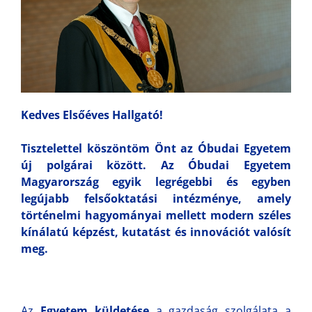
Kedves Elsőéves Hallgató!
Tisztelettel köszöntöm Önt az Óbudai Egyetem
új polgárai között. Az Óbudai Egyetem
Magyarország egyik legrégebbi és egyben
legújabb felsőoktatási intézménye, amely
történelmi hagyományai mellett modern széles
kínálatú képzést, kutatást és innovációt valósít
meg.
Az
Egyetem küldetése
a gazdaság szolgálata a