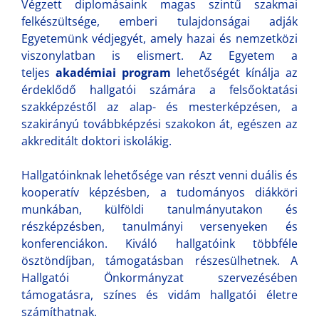
Végzett diplomásaink magas szintű szakmai
felkészültsége, emberi tulajdonságai adják
Egyetemünk védjegyét, amely hazai és nemzetközi
viszonylatban is elismert. Az Egyetem a
teljes
akadémiai program
lehetőségét kínálja az
érdeklődő hallgatói számára a felsőoktatási
szakképzéstől az alap- és mesterképzésen, a
szakirányú továbbképzési szakokon át, egészen az
akkreditált doktori iskolákig.
Hallgatóinknak lehetősége van részt venni duális és
kooperatív képzésben, a tudományos diákköri
munkában, külföldi tanulmányutakon és
részképzésben, tanulmányi versenyeken és
konferenciákon. Kiváló hallgatóink többféle
ösztöndíjban, támogatásban részesülhetnek. A
Hallgatói Önkormányzat szervezésében
támogatásra, színes és vidám hallgatói életre
számíthatnak.