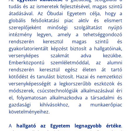
tudás és az ismeretek fejlesztésével, magas szintű
átadásával. Az Óbudai Egyetem célja, hogy a
globális felsőoktatási piac aktív és elismert
szereplőjeként minőségi szolgáltatást nyújtó
intézmény legyen, amely a tehetséggondozó
rendszerén keresztül magas szintű és
gyakorlatorientált képzést biztosít a hallgatóinak,
versenyképes szakmát adva kezükbe.
Emberközpontú szemléletmóddal, az alumni
rendszerén keresztül egész életen át tartó
kötődést és tanulást biztosít. Hazai és nemzetközi
versenyképességét a legkorszerűbb eszközök és
módszerek, csúcstechnológiák alkalmazásával éri
el, folyamatosan alkalmazkodva a társadalmi és
gazdasági kihívásokhoz, a munkaerőpiac
követelményeihez.
A
hallgató az Egyetem legnagyobb értéke
.