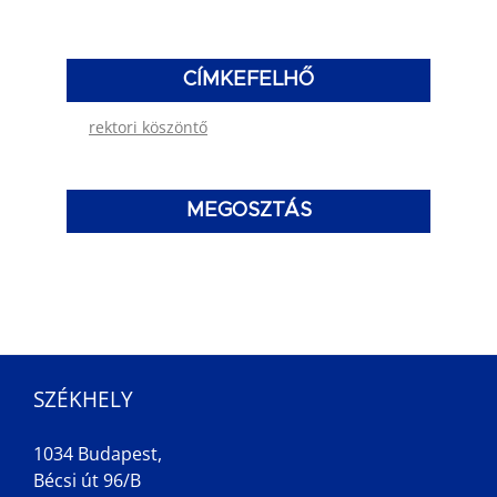
CÍMKEFELHŐ
rektori köszöntő
MEGOSZTÁS
SZÉKHELY
1034 Budapest,
Bécsi út 96/B