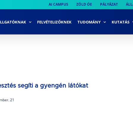
AI CAMPUS
ZÖLD ÓE
PÁLYÁZAT
ÁLL
LLGATÓKNAK
FELVÉTELIZŐKNEK
TUDOMÁNY
KUTATÁS
esztés segíti a gyengén látókat
mber. 21