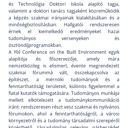
és Technológia Doktori Iskola alapító tagja,
valamint a doktori tanács tagjaként közreműködik
a képzés szakmai irányainak kialakításában és a
minőségbiztosításban. Hallgatói rendszeresen
érnek el kiemelkedő eredményeket hazai
tudományos versenyeken és
ösztöndíjprogramokban.
A Ybl Conference on the Built Environment egyik
alapítója és főszervezője, amely mára
nemzetközileg is elismert, évente megrendezett
szakmai fórummá vált, összekapcsolva az
építészet, a mérnöki tudományok és a
fenntarthatóság területeit, különös figyelemmel a
fiatal kutatók támogatására. Tudományos munkája
mellett elkötelezett a tudománykommunikáció
iránt: rendszeresen részt vesz szakmai és nyilvános
fórumokon, ahol a fenntarthatóságról, a városi
környezetről és a tudomány társadalmi szerepéről
közérthető, társadalmilag releváns párbeszédet