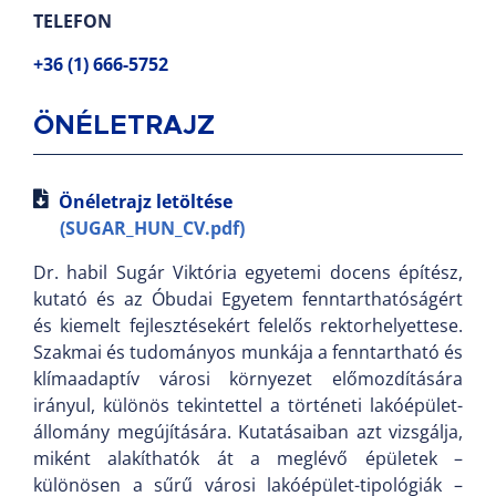
TELEFON
+36 (1) 666-5752
ÖNÉLETRAJZ
Önéletrajz letöltése
(SUGAR_HUN_CV.pdf)
Dr. habil Sugár Viktória egyetemi docens építész,
kutató és az Óbudai Egyetem fenntarthatóságért
és kiemelt fejlesztésekért felelős rektorhelyettese.
Szakmai és tudományos munkája a fenntartható és
klímaadaptív városi környezet előmozdítására
irányul, különös tekintettel a történeti lakóépület-
állomány megújítására. Kutatásaiban azt vizsgálja,
miként alakíthatók át a meglévő épületek –
különösen a sűrű városi lakóépület-tipológiák –