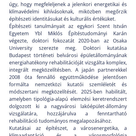
úgy, hogy megfeleljenek a jelenkori energetikai és
klímavédelmi kihívásoknak, miközben megőrzik
építészeti identitásukat és kulturális értéküket.
Építészeti tanulmányait az egykori Szent István
Egyetem Ybl Miklós Építéstudományi Karán
végezte, doktori fokozatát 2020-ban az Osaka
University szerezte meg. Doktori kutatása
Budapest történeti belvárosi épületállományának
energiahatékony rehabilitációját vizsgálta komplex,
integrált megközelítésben. A japán partnerekkel
2008 óta fennálló együttműködése jelentősen
formálta nemzetközi kutatói szemléletét és
módszertani megközelítését. 2025-ben habilitált,
amelyben tipológia-alapú elemzési keretrendszert
dolgozott ki a nagyvárosi lakóépület-állomány
vizsgálatára, hozzájárulva a fenntartható
rehabilitáció tudományos megalapozásához.
Kutatásai az építészet, a városenergetika, a
klímaadaptáció és a városmorfológia