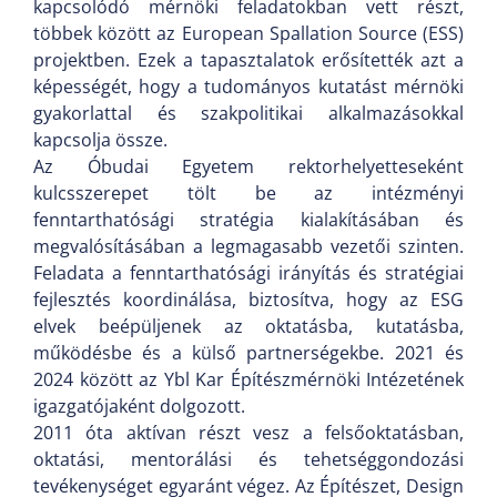
kapcsolódó mérnöki feladatokban vett részt,
többek között az European Spallation Source (ESS)
projektben. Ezek a tapasztalatok erősítették azt a
képességét, hogy a tudományos kutatást mérnöki
gyakorlattal és szakpolitikai alkalmazásokkal
kapcsolja össze.
Az Óbudai Egyetem rektorhelyetteseként
kulcsszerepet tölt be az intézményi
fenntarthatósági stratégia kialakításában és
megvalósításában a legmagasabb vezetői szinten.
Feladata a fenntarthatósági irányítás és stratégiai
fejlesztés koordinálása, biztosítva, hogy az ESG
elvek beépüljenek az oktatásba, kutatásba,
működésbe és a külső partnerségekbe. 2021 és
2024 között az Ybl Kar Építészmérnöki Intézetének
igazgatójaként dolgozott.
2011 óta aktívan részt vesz a felsőoktatásban,
oktatási, mentorálási és tehetséggondozási
tevékenységet egyaránt végez. Az Építészet, Design