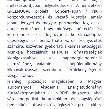
metszéspontjában helyezkednek el. A nemzetközi
GREENQUAL projekt (Concert-Japan / NKFI)
konzorciumvezetője és vezető kutatója, amely
japán, lengyel és magyar partnereket fog össze
annak érdekében, hogy minőségalapú értékelési
keretrendszereket dolgozzanak ki klímaadaptív,
egészséges és fenntartható városi környezetek
számára, közvetlen gyakorlati alkalmazhatósággal.
Munkája hozzájárult települési klímastratégiák
kidolgozásához, a napenergia-potenciál
elemzéséhez, valamint a lakóépület-állomány
klímaváltozással szembeni sérülékenységének
vizsgálatához.
Jelenlegi pozícióját megelőzően a Magyar
Tudományos Akadémia Energiatudományi
Kutatóközpontjában (HUN-REN) dolgozott, ahol
városenergetikai kutatásokban és nagyléptékű
nemzetközi infrastruktúra-fejlesztési projektekhez