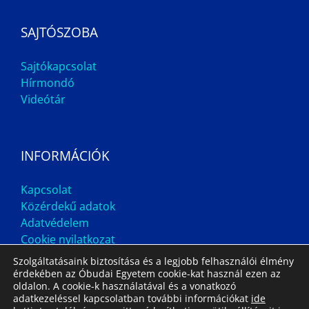
SAJTÓSZOBA
Sajtókapcsolat
Hírmondó
Videótár
INFORMÁCIÓK
Kapcsolat
Közérdekű adatok
Adatvédelem
Cookie nyilatkozat
Szolgáltatásaink biztosítása és a legjobb felhasználói élmény
érdekében az Óbudai Egyetem cookie-kat használ ezen az
oldalon. A cookie-k használatával és a vonatkozó
adatkezeléssel kapcsolatban további információkat
ide