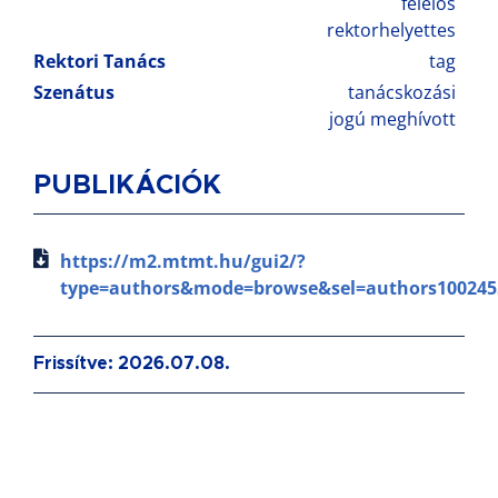
felelős
rektorhelyettes
Rektori Tanács
tag
Szenátus
tanácskozási
jogú meghívott
PUBLIKÁCIÓK
https://m2.mtmt.hu/gui2/?
type=authors&mode=browse&sel=authors100245
Frissítve: 2026.07.08.