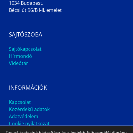
1034 Budapest,
Bécsi út 96/B I-II. emelet
SAJTÓSZOBA
Sajtókapcsolat
Hírmondó
Videótár
INFORMÁCIÓK
Kapcsolat
Közérdekű adatok
Adatvédelem
Cookie nyilatkozat
Szolgáltatásaink biztosítása és a legjobb felhasználói élmény