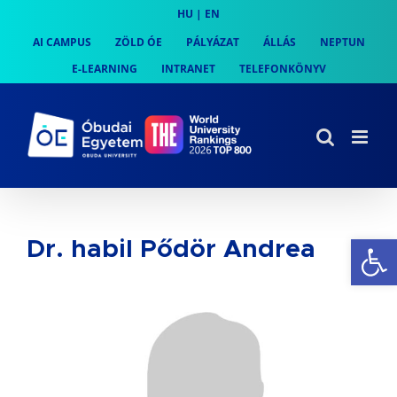
Skip
HU
|
EN
to
AI CAMPUS
ZÖLD ÓE
PÁLYÁZAT
ÁLLÁS
NEPTUN
content
E-LEARNING
INTRANET
TELEFONKÖNYV
Es
Dr. habil Pődör Andrea