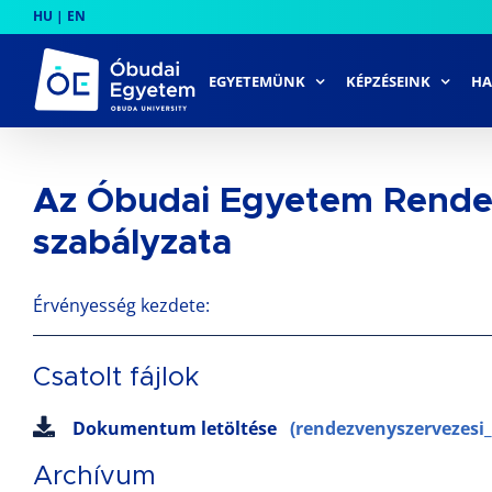
Skip
HU
|
EN
to
content
EGYETEMÜNK
KÉPZÉSEINK
HA
Az Óbudai Egyetem Rende
szabályzata
Érvényesség kezdete:
Csatolt fájlok
Dokumentum letöltése
(rendezvenyszervezesi_
Archívum