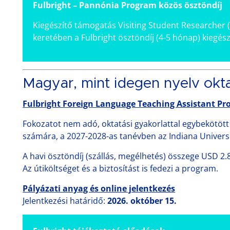
Fulbright – Pannónia Program közös ösztöndíj
Kiegészítő támogatás Visiting Student Researcher
keretében a Fulbright ösztöndíj (4-5 hónap) kiegé
Magyar, mint idegen nyelv okt
Fulbright Foreign Language Teaching Assistant P
Fokozatot nem adó, oktatási gyakorlattal egybekötöt
számára, a 2027-2028-as tanévben az Indiana Universi
A havi ösztöndíj (szállás, megélhetés) összege USD 2.
Az útiköltséget és a biztosítást is fedezi a program.
Pályázati anyag és online jelentkezés
Jelentkezési határidő:
2026. október 15.