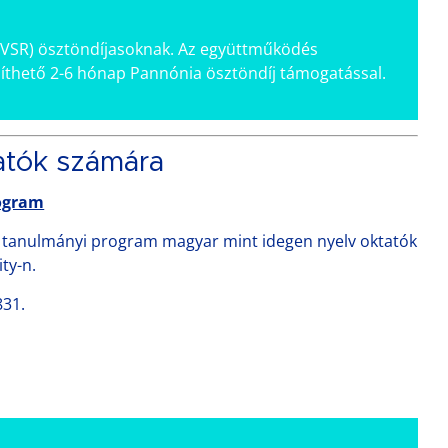
 (VSR) ösztöndíjasoknak. Az együttműködés
szíthető 2-6 hónap Pannónia ösztöndíj támogatással.
atók számára
rogram
t tanulmányi program magyar mint idegen nyelv oktatók
ty-n.
831.