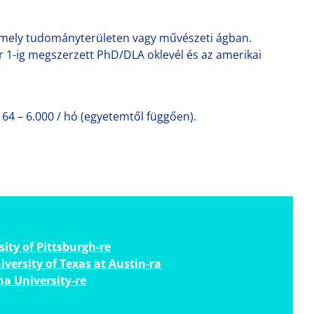
rmely tudományterületen vagy művészeti ágban.
r 1-ig megszerzett PhD/DLA oklevél és az amerikai
164 – 6.000 / hó (egyetemtől függően).
ity of Pittsburgh-re
versity of Texas at Austin-ra
na University-re