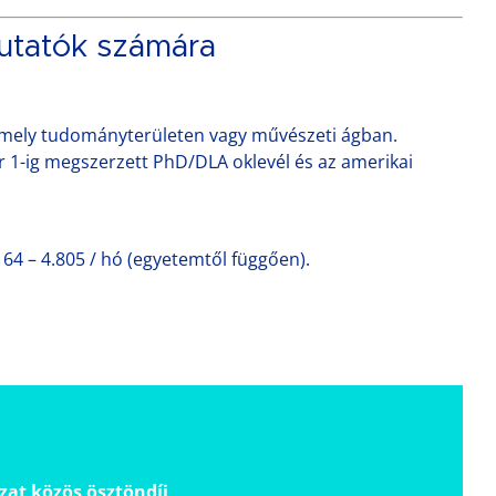
utatók számára
rmely tudományterületen vagy művészeti ágban.
r 1-ig megszerzett PhD/DLA oklevél és az amerikai
164 – 4.805 / hó (egyetemtől függően).
zat közös ösztöndíj