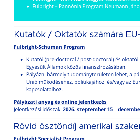
Fulbright – Pannónia Program Neumann János
Kutatók / Oktatók számára E
Fulbright-Schuman Program
Kutatói (pre-doctoral / post-doctoral) és oktatói
Egyesült Államok közös finanszírozásában.
Pályázni bármely tudományterületen lehet, a pá
Unió működéséhez, politikájához, és/vagy az Eur
kapcsolataihoz.
Pályázati anyag és online jelentkezés
Jelentkezési időszak:
2026. szeptember 15 – decembe
Rövid ösztöndíj amerikai szak
Fulbright Specialist Program