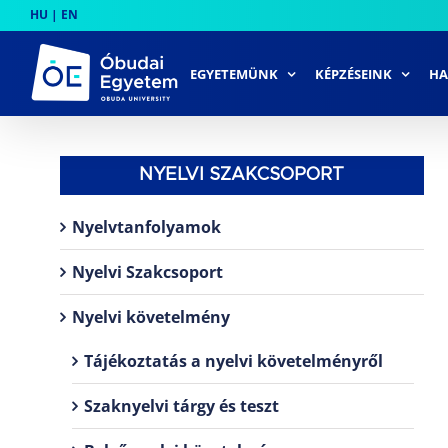
Skip
HU
|
EN
to
content
EGYETEMÜNK
KÉPZÉSEINK
HA
NYELVI SZAKCSOPORT
Nyelvtanfolyamok
Nyelvi Szakcsoport
Nyelvi követelmény
Tájékoztatás a nyelvi követelményről
Szaknyelvi tárgy és teszt