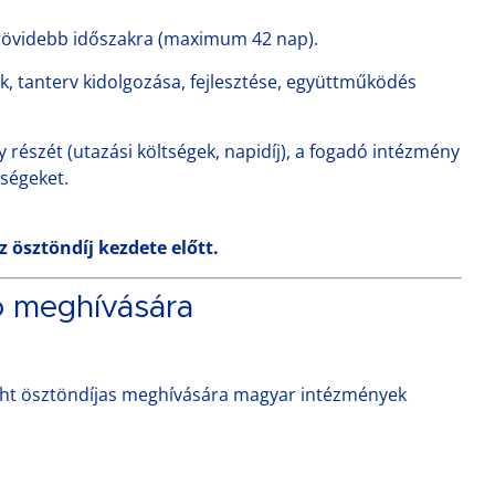
rövidebb időszakra (maximum 42 nap).
, tanterv kidolgozása, fejlesztése, együttműködés
 részét (utazási költségek, napidíj), a fogadó intézmény
tségeket.
 ösztöndíj kezdete előtt.
tó meghívására
ght ösztöndíjas meghívására magyar intézmények