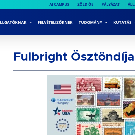
AI CAMPUS
ZÖLD ÓE
PÁLYÁZAT
ÁLL
LLGATÓKNAK
FELVÉTELIZŐKNEK
TUDOMÁNY
KUTATÁS
Fulbright Ösztöndíj