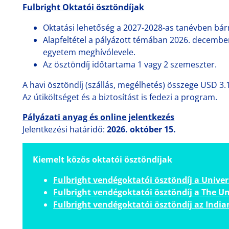
Fulbright Oktatói ösztöndíjak
Oktatási lehetőség a 2027-2028-as tanévben bá
Alapfeltétel a pályázott témában 2026. decembe
egyetem meghívólevele.
Az ösztöndíj időtartama 1 vagy 2 szemeszter.
A havi ösztöndíj (szállás, megélhetés) összege USD 3.
Az útiköltséget és a biztosítást is fedezi a program.
Pályázati anyag és online jelentkezés
Jelentkezési határidő:
2026. október 15.
Kiemelt közös oktatói ösztöndíjak
Fulbright vendégoktatói ösztöndíj a Univers
Fulbright vendégoktatói ösztöndíj a The Uni
Fulbright vendégoktatói ösztöndíj az India