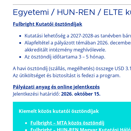
Egyetemi / HUN-REN / ELTE k
Fulbright Kutatói ösztöndíjak
Kutatási lehetőség a 2027-2028-as tanévben bá
Alapfeltétel a pályázott témában 2026. decembe
akkreditált intézmény meghívólevele.
Az ösztöndíj időtartama 3 – 5 hónap.
A havi ösztöndíj (szállás, megélhetés) összege USD 3.
Az útiköltséget és biztosítást is fedezi a program.
Pályázati anyag és online jelentkezés
Jelentkezési határidő:
2026. október 15.
Kiemelt közös kutatói ösztöndíjak
Fulbright – MTA közös ösztöndíj
Fulbright – HUN-REN Magyar Kutatási Háló