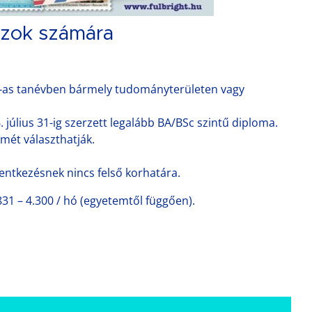
szok számára
28-as tanévben bármely tudományterületen vagy
 július 31-ig szerzett legalább BA/BSc szintű diploma.
mét választhatják.
lentkezésnek nincs felső korhatára.
831 – 4.300 / hó (egyetemtől függően).