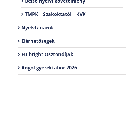
Belső nyelvi követelmény
TMPK – Szakoktatói – KVK
Nyelvtanárok
Elérhetőségek
Fulbright Ösztöndíjak
Angol gyerektábor 2026