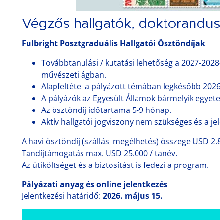
Végzős hallgatók, doktorandu
Fulbright Posztgraduális Hallgatói Ösztöndíjak
Továbbtanulási / kutatási lehetőség a 2027-20
művészeti ágban.
Alapfeltétel a pályázott témában legkésőbb 2026.
A pályázók az Egyesült Államok bármelyik egyete
Az ösztöndíj időtartama 5-9 hónap.
Aktív hallgatói jogviszony nem szükséges és a je
A havi ösztöndíj (szállás, megélhetés) összege USD 2.
Tandíjtámogatás max. USD 25.000 / tanév.
Az útiköltséget és a biztosítást is fedezi a program.
Pályázati anyag és online jelentkezés
Jelentkezési határidő:
2026. május 15.