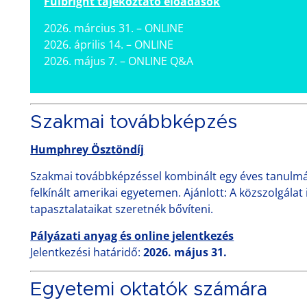
Fulbright tájékoztató előadások
2026. március 31. – ONLINE
2026. április 14. – ONLINE
2026. május 7. – ONLINE Q&A
Szakmai továbbképzés
Humphrey Ösztöndíj
Szakmai továbbképzéssel kombinált egy éves tanulmá
felkínált amerikai egyetemen. Ajánlott: A közszolgála
tapasztalataikat szeretnék bővíteni.
Pályázati anyag és online jelentkezés
Jelentkezési határidő:
2026. május 31.
Egyetemi oktatók számára