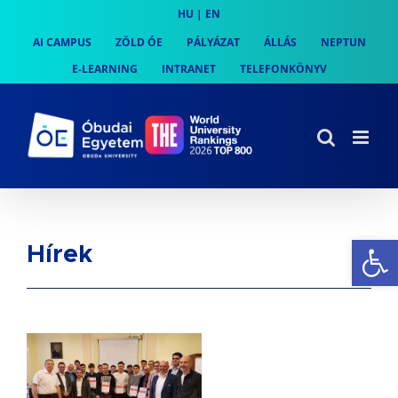
Skip
HU
|
EN
to
AI CAMPUS
ZÖLD ÓE
PÁLYÁZAT
ÁLLÁS
NEPTUN
content
E-LEARNING
INTRANET
TELEFONKÖNYV
Es
Hírek