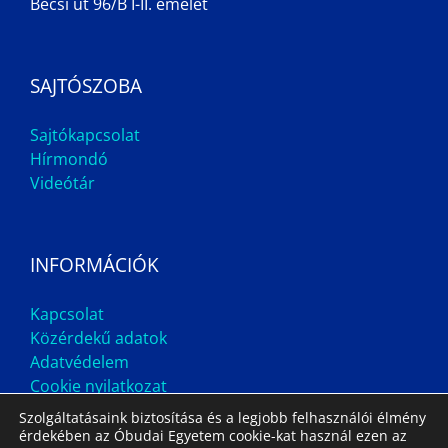
Bécsi út 96/B I-II. emelet
SAJTÓSZOBA
Sajtókapcsolat
Hírmondó
Videótár
INFORMÁCIÓK
Kapcsolat
Közérdekű adatok
Adatvédelem
Cookie nyilatkozat
Szolgáltatásaink biztosítása és a legjobb felhasználói élmény
érdekében az Óbudai Egyetem cookie-kat használ ezen az