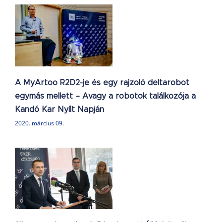
e
s
a
A MyArtoo R2D2-je és egy rajzoló deltarobot
egymás mellett – Avagy a robotok találkozója a
Kandó Kar Nyílt Napján
2020. március 09.
n