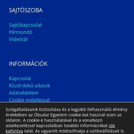
SAJTÓSZOBA
Sajtókapcsolat
Hírmondó
Videótár
INFORMÁCIÓK
Kapcsolat
Közérdekű adatok
Adatvédelem
Cookie nyilatkozat
Szolgáltatásaink biztosítása és a legjobb felhasználói élmény
érdekében az Óbudai Egyetem cookie-kat használ ezen az
oldalon. A cookie-k használatával és a vonatkozó
adatkezeléssel kapcsolatban további információkat
ide
kattintva
talál, és ugyanitt módosíthatja a sütibeállításait is.