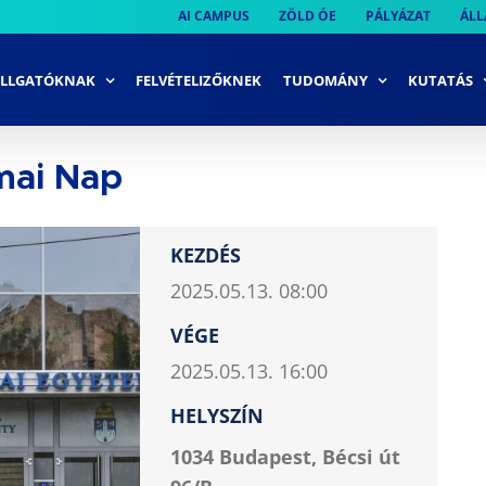
AI CAMPUS
ZÖLD ÓE
PÁLYÁZAT
ÁLL
LLGATÓKNAK
FELVÉTELIZŐKNEK
TUDOMÁNY
KUTATÁS
mai Nap
KEZDÉS
2025.05.13. 08:00
VÉGE
2025.05.13. 16:00
HELYSZÍN
1034 Budapest, Bécsi út