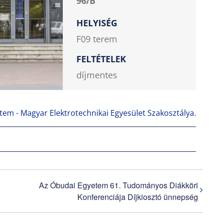
96/B
HELYISÉG
F09 terem
FELTÉTELEK
díjmentes
em - Magyar Elektrotechnikai Egyesület Szakosztálya.
Az Óbudai Egyetem 61. Tudományos Diákköri
Konferenciája Díjkiosztó ünnepség