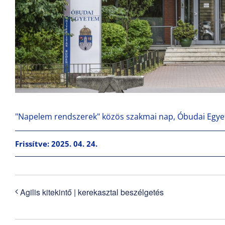
"Napelem rendszerek" közös szakmai nap, Óbudai Egyet
Frissítve: 2025. 04. 24.
Agilis kitekintő | kerekasztal beszélgetés