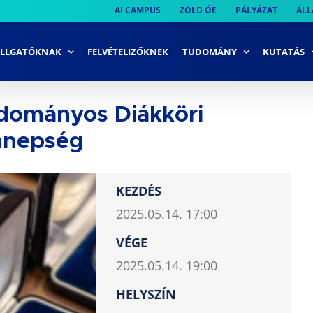
AI CAMPUS
ZÖLD ÓE
PÁLYÁZAT
ÁLL
LLGATÓKNAK
FELVÉTELIZŐKNEK
TUDOMÁNY
KUTATÁS
dományos Diákköri
ünnepség
KEZDÉS
2025.05.14. 17:00
VÉGE
2025.05.14. 19:00
HELYSZÍN