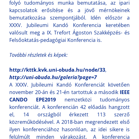
folyó tudományos munka bemutatása, az ipari
kapcsolatok erősítése és a jövő mérnökeinek
bemutatkozása szempontjából. Idén először a
XXXV. Jubileumi Kandó Konferencia keretében
valósult meg a IX. Trefort Ágoston Szakképzés- és
Felsőoktatás-pedagógiai Konferencia is.
További részletek és képek:
http://kttk.kvk.uni-obuda.hu/node/33
,
http://uni-obuda.hu/galeria?page=7
A XXXV. Jubileumi Kandó Konferenciát követően
november 20-án és 21-én tartottuk a második
IEEE
CANDO EPE2019
nemzetközi tudományos
konferenciát. A konferencián 42 előadás hangzott
el, 14 országból érkezett 113 szerző
közreműködésével. A 2018-ban megrendezett első
ilyen konferenciához hasonlóan, az idei sikere is
felülmúlt minden várakozást. A konferencia