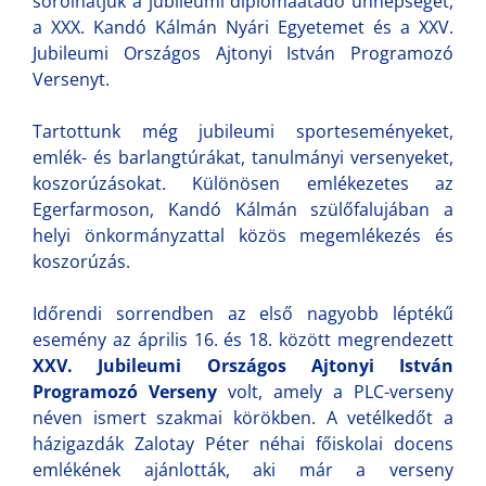
sorolhatjuk a jubileumi diplomaátadó ünnepséget,
a XXX. Kandó Kálmán Nyári Egyetemet és a XXV.
Jubileumi Országos Ajtonyi István Programozó
Versenyt.
Tartottunk még jubileumi sporteseményeket,
emlék- és barlangtúrákat, tanulmányi versenyeket,
koszorúzásokat. Különösen emlékezetes az
Egerfarmoson, Kandó Kálmán szülőfalujában a
helyi önkormányzattal közös megemlékezés és
koszorúzás.
Időrendi sorrendben az első nagyobb léptékű
esemény az április 16. és 18. között megrendezett
XXV. Jubileumi Országos Ajtonyi István
Programozó Verseny
volt, amely a PLC-verseny
néven ismert szakmai körökben. A vetélkedőt a
házigazdák Zalotay Péter néhai főiskolai docens
emlékének ajánlották, aki már a verseny