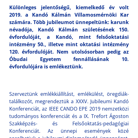
Különleges jelentőségű, kiemelkedő év volt
2019. a Kandó Kálmán Villamosmérnöki Kar
számára. Több jubileumot ünnepeltünk: karunk
névadója, Kandó Kálmán születésének 150.
évfordulóját, a Kandó, mint felsőoktatási
intézmény 50., illetve mint oktatási intézmény
120. évfordulóját. Nem utolsósorban pedig az
Óbudai Egyetem fennállásának 10.
évfordulójára is emlékeztünk.
Szerveztünk emlékkiállítást, emlékülést, öregdiák-
találkozót, megrendeztük a XXXV. Jubileumi Kandó
Konferenciát, az IEEE CANDO EPE 2019 nemzetközi
tudományos konferenciát és a IX. Trefort Ágoston
Szakképzés- és Felsőoktatás-pedagógiai
Konferenciát. Az ünnepi események közé