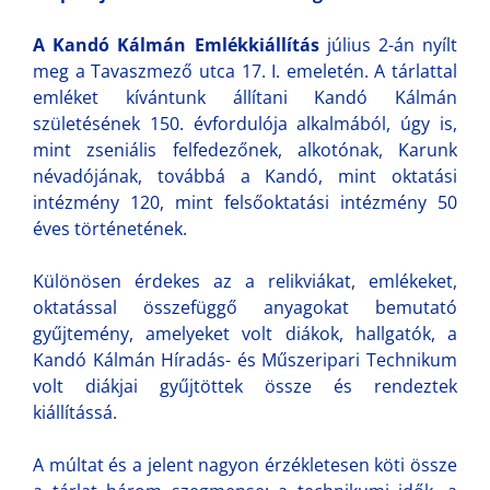
A Kandó Kálmán Emlékkiállítás
július 2-án nyílt
meg a Tavaszmező utca 17. I. emeletén. A tárlattal
emléket kívántunk állítani Kandó Kálmán
születésének 150. évfordulója alkalmából, úgy is,
mint zseniális felfedezőnek, alkotónak, Karunk
névadójának, továbbá a Kandó, mint oktatási
intézmény 120, mint felsőoktatási intézmény 50
éves történetének.
Különösen érdekes az a relikviákat, emlékeket,
oktatással összefüggő anyagokat bemutató
gyűjtemény, amelyeket volt diákok, hallgatók, a
Kandó Kálmán Híradás- és Műszeripari Technikum
volt diákjai gyűjtöttek össze és rendeztek
kiállítássá.
A múltat és a jelent nagyon érzékletesen köti össze