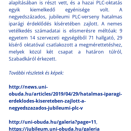
alapításában is részt vett, és a hazai PLC-oktatás
egyik kiemelkedő egyénisége volt. A
negyedszázados, jubileumi PLC-verseny hatalmas
iparági érdeklődés kíséretében zajlott. A nemes
vetélkedés számadatai is elismerésre méltóak: 9
egyetem 14 szervezeti egységéből 71 hallgató, 29
kísérő oktatóval csatlakozott a megmérettetéshez,
melyek közül két csapat a határon túlról,
Szabadkáról érkezett.
További részletek és képek:
http://news.uni-
obuda.hu/articles/2019/04/29/hatalmas-iparagi-
erdeklodes-kisereteben-zajlott-a-
negyedszazados-jubileumi-plc-v
http://uni-obuda.hu/galeria?page=11
,
https://jubileum.uni-obuda.hu/galeria