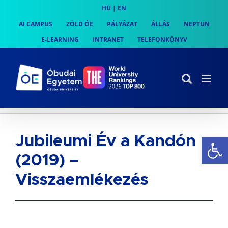
Skip
HU
|
EN
to
AI CAMPUS
ZÖLD ÓE
PÁLYÁZAT
ÁLLÁS
NEPTUN
content
E-LEARNING
INTRANET
TELEFONKÖNYV
Es
Jubileumi Év a Kandón
(2019) –
Visszaemlékezés