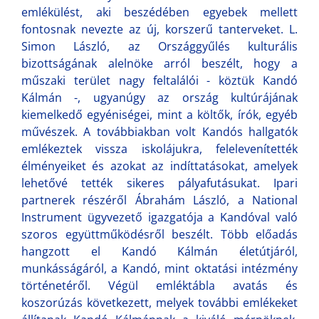
emlékülést, aki beszédében egyebek mellett
fontosnak nevezte az új, korszerű tanterveket. L.
Simon László, az Országgyűlés kulturális
bizottságának alelnöke arról beszélt, hogy a
műszaki terület nagy feltalálói - köztük Kandó
Kálmán -, ugyanúgy az ország kultúrájának
kiemelkedő egyéniségei, mint a költők, írók, egyéb
művészek. A továbbiakban volt Kandós hallgatók
emlékeztek vissza iskolájukra, felelevenítették
élményeiket és azokat az indíttatásokat, amelyek
lehetővé tették sikeres pályafutásukat. Ipari
partnerek részéről Ábrahám László, a National
Instrument ügyvezető igazgatója a Kandóval való
szoros együttműködésről beszélt. Több előadás
hangzott el Kandó Kálmán életútjáról,
munkásságáról, a Kandó, mint oktatási intézmény
történetéről. Végül emléktábla avatás és
koszorúzás következett, melyek további emlékeket