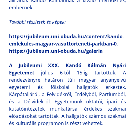
állítanak Kandó Kálmánnak a kiváló mérnöknek,
embernek.
További részletek és képek:
https://jubileum.uni-obuda.hu/content/kando-
emlekules-magyar-vasuttorteneti-parkban-0
,
https://jubileum.uni-obuda.hu/galeria
A Jubileumi XXX. Kandó Kálmán Nyári
Egyetemet
július 6-tól 15-ig tartottuk. A
rendezvényre határon túli magyar anyanyelvű
egyetemi és főiskolai hallgatók érkeztek,
Kárpátaljáról, a Felvidékről, Erdélyből, Partiumból,
és a Délvidékről. Egyetemünk oktatói, ipari és
kutatóintézetek munkatársai érdekes szakmai
előadásokat tartottak. A hallgatók számos szakmai
és kulturális programon is részt vehettek.