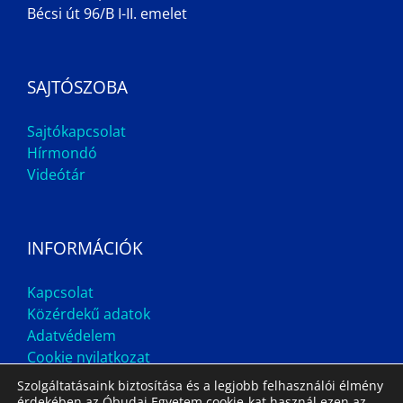
Bécsi út 96/B I-II. emelet
SAJTÓSZOBA
Sajtókapcsolat
Hírmondó
Videótár
INFORMÁCIÓK
Kapcsolat
Közérdekű adatok
Adatvédelem
Cookie nyilatkozat
Szolgáltatásaink biztosítása és a legjobb felhasználói élmény
érdekében az Óbudai Egyetem cookie-kat használ ezen az