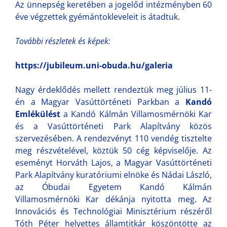
Az ünnepség keretében a jogelőd intézményben 60
éve végzettek gyémántokleveleit is átadtuk.
További részletek és képek:
https://jubileum.uni-obuda.hu/galeria
Nagy érdeklődés mellett rendeztük meg július 11-
én a Magyar Vasúttörténeti Parkban a
Kandó
Emlékülést
a Kandó Kálmán Villamosmérnöki Kar
és a Vasúttörténeti Park Alapítvány közös
szervezésében. A rendezvényt 110 vendég tisztelte
meg részvételével, köztük 50 cég képviselője. Az
eseményt Horváth Lajos, a Magyar Vasúttörténeti
Park Alapítvány kuratóriumi elnöke és Nádai László,
az Óbudai Egyetem Kandó Kálmán
Villamosmérnöki Kar dékánja nyitotta meg. Az
Innovációs és Technológiai Minisztérium részéről
Tóth Péter helyettes államtitkár köszöntötte az