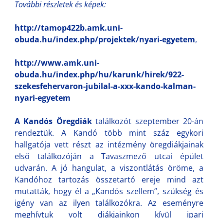
További részletek és képek:
http://tamop422b.amk.uni-
obuda.hu/index.php/projektek/nyari-egyetem
,
http://www.amk.uni-
obuda.hu/index.php/hu/karunk/hirek/922-
szekesfehervaron-jubilal-a-xxx-kando-kalman-
nyari-egyetem
A Kandós Öregdiák
találkozót szeptember 20-án
rendeztük. A Kandó több mint száz egykori
hallgatója vett részt az intézmény öregdiákjainak
első találkozóján a Tavaszmező utcai épület
udvarán. A jó hangulat, a viszontlátás öröme, a
Kandóhoz tartozás összetartó ereje mind azt
mutatták, hogy él a „Kandós szellem”, szükség és
igény van az ilyen találkozókra. Az eseményre
meghívtuk volt diákjainkon kívül ipari