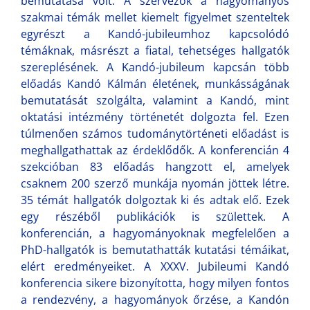
bemutatása volt. A szervezők a hagyományos
szakmai témák mellet kiemelt figyelmet szenteltek
egyrészt a Kandó-jubileumhoz kapcsolódó
témáknak, másrészt a fiatal, tehetséges hallgatók
szereplésének. A Kandó-jubileum kapcsán több
előadás Kandó Kálmán életének, munkásságának
bemutatását szolgálta, valamint a Kandó, mint
oktatási intézmény történetét dolgozta fel. Ezen
túlmenően számos tudománytörténeti előadást is
meghallgathattak az érdeklődők. A konferencián 4
szekcióban 83 előadás hangzott el, amelyek
csaknem 200 szerző munkája nyomán jöttek létre.
35 témát hallgatók dolgoztak ki és adtak elő. Ezek
egy részéből publikációk is születtek. A
konferencián, a hagyományoknak megfelelően a
PhD-hallgatók is bemutathatták kutatási témáikat,
elért eredményeiket. A XXXV. Jubileumi Kandó
konferencia sikere bizonyította, hogy milyen fontos
a rendezvény, a hagyományok őrzése, a Kandón