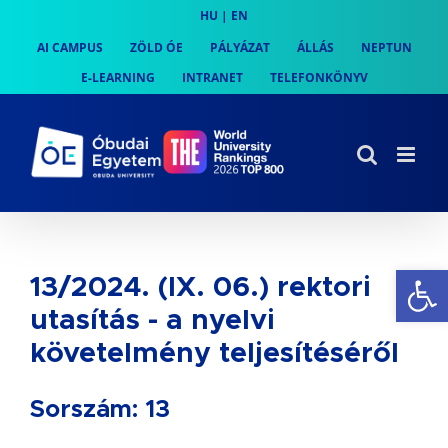
Skip
HU
|
EN
to
AI CAMPUS
ZÖLD ÓE
PÁLYÁZAT
ÁLLÁS
NEPTUN
content
E-LEARNING
INTRANET
TELEFONKÖNYV
Es
13/2024. (IX. 06.) rektori
utasítás - a nyelvi
követelmény teljesítéséről
Sorszám: 13