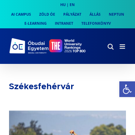
Skip
HU
|
EN
to
AI CAMPUS
ZÖLD ÓE
PÁLYÁZAT
ÁLLÁS
NEPTUN
content
E-LEARNING
INTRANET
TELEFONKÖNYV
Es
Székesfehérvár