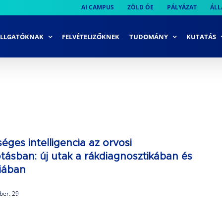
AI CAMPUS
ZÖLD ÓE
PÁLYÁZAT
ÁLL
LLGATÓKNAK
FELVÉTELIZŐKNEK
TUDOMÁNY
KUTATÁS
éges intelligencia az orvosi
tásban: új utak a rákdiagnosztikában és
iában
ber. 29