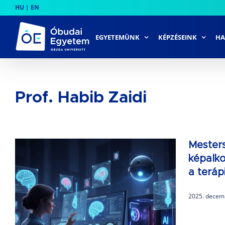
Skip
HU
|
EN
to
content
EGYETEMÜNK
KÉPZÉSEINK
HA
Prof. Habib Zaidi
Mesters
képalko
a teráp
2025. decem
k