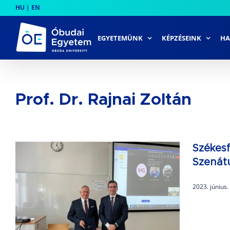
Skip
HU
|
EN
to
content
EGYETEMÜNK
KÉPZÉSEINK
HA
Prof. Dr. Rajnai Zoltán
Székes
Szenát
2023. június.