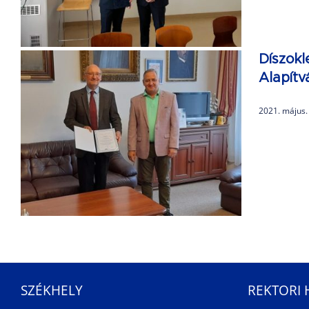
Díszok
Alapít
2021. május.
SZÉKHELY
REKTORI 