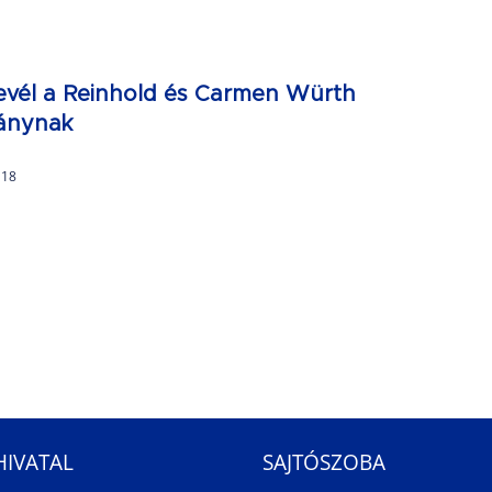
levél a Reinhold és Carmen Würth
ványnak
 18
HIVATAL
SAJTÓSZOBA