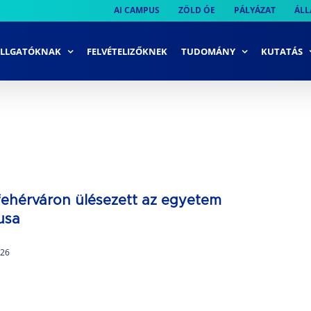
AI CAMPUS
ZÖLD ÓE
PÁLYÁZAT
ÁLL
LLGATÓKNAK
FELVÉTELIZŐKNEK
TUDOMÁNY
KUTATÁS
fehérváron ülésezett az egyetem
usa
 26