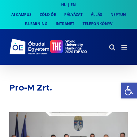
Skip
HU
|
EN
to
AI CAMPUS
ZÖLD ÓE
PÁLYÁZAT
ÁLLÁS
NEPTUN
content
E-LEARNING
INTRANET
TELEFONKÖNYV
Es
Pro-M Zrt.