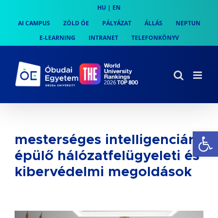
Skip
HU
|
EN
to
AI CAMPUS
ZÖLD ÓE
PÁLYÁZAT
ÁLLÁS
NEPTUN
content
E-LEARNING
INTRANET
TELEFONKÖNYV
Es
mesterséges intelligenciára
épülő hálózatfelügyeleti és
kibervédelmi megoldások