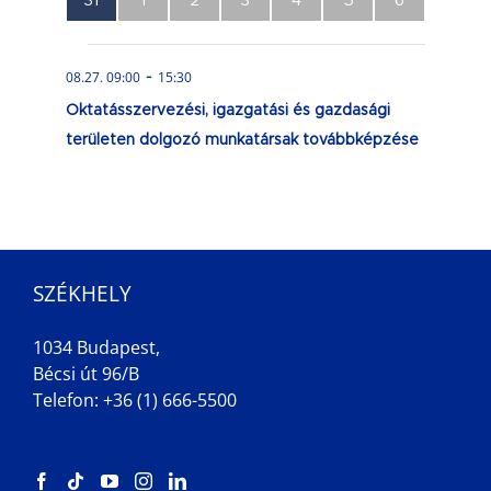
31
1
2
3
4
5
6
esemény,
esemény,
esemény,
esemény,
esemény,
esemény,
esemény,
-
08.27. 09:00
15:30
Oktatásszervezési, igazgatási és gazdasági
területen dolgozó munkatársak továbbképzése
SZÉKHELY
1034 Budapest,
Bécsi út 96/B
Telefon: +36 (1) 666-5500