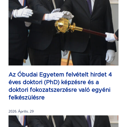
Az Óbudai Egyetem felvételt hirdet 4
éves doktori (PhD) képzésre és a
doktori fokozatszerzésre való egyéni
felkészülésre
2026. Április. 29