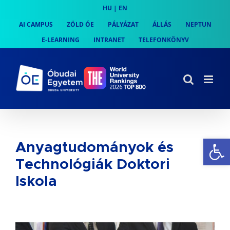
Skip
HU
|
EN
to
AI CAMPUS
ZÖLD ÓE
PÁLYÁZAT
ÁLLÁS
NEPTUN
content
E-LEARNING
INTRANET
TELEFONKÖNYV
Es
Anyagtudományok és
Technológiák Doktori
Iskola