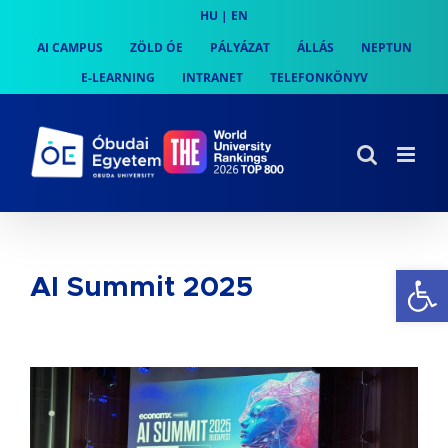
Skip
HU
|
EN
to
AI CAMPUS
ZÖLD ÓE
PÁLYÁZAT
ÁLLÁS
NEPTUN
content
E-LEARNING
INTRANET
TELEFONKÖNYV
Es
AI Summit 2025