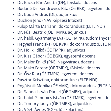
Dr. Bacsa-Bán Anetta (DF), főiskolai docens
Bodáné Dr. Kendrovics Rita (ÓE RKK), egyetemi d
Dr. Buda András (DE), adjunktus
Duchon Jenő (NAV Képzési Intézet)
Fülöp Márta Mariann, doktorandusz (ELTE NDI)
Dr. Fűzi Beatrix (ÓE TMPK), adjunktus
Dr. habil. Gyarmathy Éva (ÓE TMPK), tudományos
Hegyesi Franciska (ÓE KVK), doktorandusz (ELTE N
Dr. Holik Ildikó (ÓE TMPK), adjunktus
Dr. Kiss Gábor (ÓE BGK), egyetemi docens
Dr. Maior Enikő (PKE, Nagyvárad), docens
Dr. Makó Ferenc (ÓE TMPK), főiskolai docens
Dr. Ősz Rita (ÓE TMPK), egyetemi docens
Pásztor Krisztina, doktorandusz (ELTE NDI)
Pogátsnik Monika (ÓE AMK), doktorandusz (ELTE N
Dr. Sanda István Dániel (ÓE TMPK), adjunktus
Dr. habil. Simonics István (ÓE TMPK), egyetemi do
Dr. Tomory Ibolya (ÓE TMPK), adjunktus
Dr. Végh Ágnes (BGF), főiskolai tanár