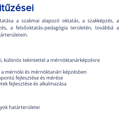
tűzései
ytatása a szakmai alapozó oktatás, a szakképzés, a
és, a felsőoktatás-pedagógia területén, továbbá a
árterületein.
i, különös tekintettel a mérnöktanárképzésre
ése a mérnöki és mérnöktanári képzésben
mpontú fejlesztése és mérése
etek fejlesztése és alkalmazása
yok határterületei