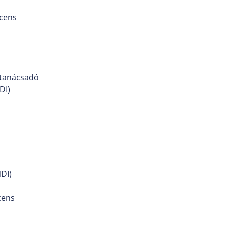
ocens
 tanácsadó
DI)
DI)
cens