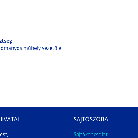
sztség
dományos műhely vezetője
HIVATAL
SAJTÓSZOBA
est,
Sajtókapcsolat