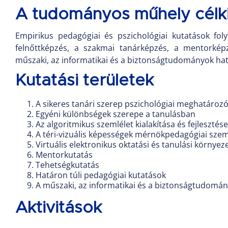
A tudományos műhely célki
Empirikus pedagógiai és pszichológiai kutatások fol
felnőttképzés, a szakmai tanárképzés, a mentorképz
műszaki, az informatikai és a biztonságtudományok hat
Kutatási területek
A sikeres tanári szerep pszichológiai meghatározó
Egyéni különbségek szerepe a tanulásban
Az algoritmikus szemlélet kialakítása és fejleszt
A téri-vizuális képességek mérnökpedagógiai sze
Virtuális elektronikus oktatási és tanulási környez
Mentorkutatás
Tehetségkutatás
Határon túli pedagógiai kutatások
A műszaki, az informatikai és a biztonságtudomán
Aktivitások