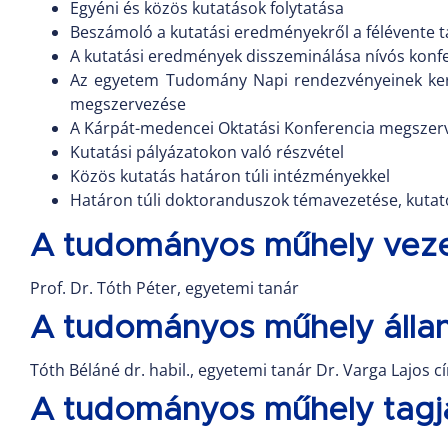
Egyéni és közös kutatások folytatása
Beszámoló a kutatási eredményekről a félévente 
A kutatási eredmények disszeminálása nívós konf
Az egyetem Tudomány Napi rendezvényeinek ker
megszervezése
A Kárpát-medencei Oktatási Konferencia megszerv
Kutatási pályázatokon való részvétel
Közös kutatás határon túli intézményekkel
Határon túli doktoranduszok témavezetése, kuta
A tudományos műhely veze
Prof. Dr. Tóth Péter, egyetemi tanár
A tudományos műhely álla
Tóth Béláné dr. habil., egyetemi tanár Dr. Varga Lajos c
A tudományos műhely tagj