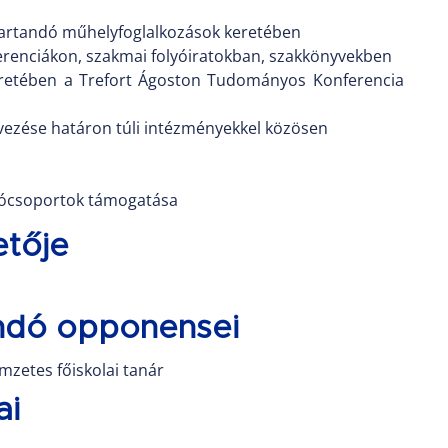
tartandó műhelyfoglalkozások keretében
erenciákon, szakmai folyóiratokban, szakkönyvekben
etében a Trefort Ágoston Tudományos Konferencia
ezése határon túli intézményekkel közösen
tócsoportok támogatása
tője
ndó opponensei
ímzetes főiskolai tanár
ai