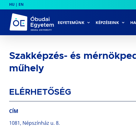
Skip
HU
|
EN
to
content
EGYETEMÜNK
KÉPZÉSEINK
HA
Szakképzés- és mérnökpe
műhely
ELÉRHETŐSÉG
CÍM
1081, Népszínház u. 8.