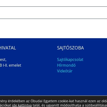
HIVATAL
SAJTÓSZOBA
est,
Sajtókapcsolat
 I-II. emelet
Hírmondó
Videótár
élmény érdekében az Óbudai Egyetem cookie-kat használ ezen az olda
mációkat
ide kattintva
talál, és ugyanitt módosíthatja a sütibeállításai