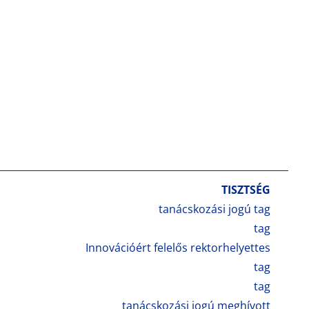
TISZTSÉG
tanácskozási jogú tag
tag
Innovációért felelős rektorhelyettes
tag
tag
tanácskozási jogú meghívott