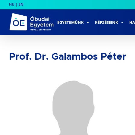
Skip
HU
|
EN
to
content
EGYETEMÜNK
KÉPZÉSEINK
HA
Prof. Dr. Galambos Péter