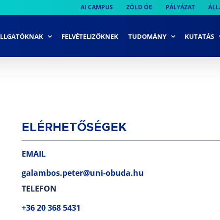
AI CAMPUS
ZÖLD ÓE
PÁLYÁZAT
ÁLL
LLGATÓKNAK
FELVÉTELIZŐKNEK
TUDOMÁNY
KUTATÁS
ELÉRHETŐSÉGEK
EMAIL
galambos.peter@uni-obuda.hu
TELEFON
+36 20 368 5431