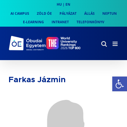
Skip
HU
|
EN
to
AI CAMPUS
ZÖLD ÓE
PÁLYÁZAT
ÁLLÁS
NEPTUN
content
E-LEARNING
INTRANET
TELEFONKÖNYV
Es
Farkas Jázmin