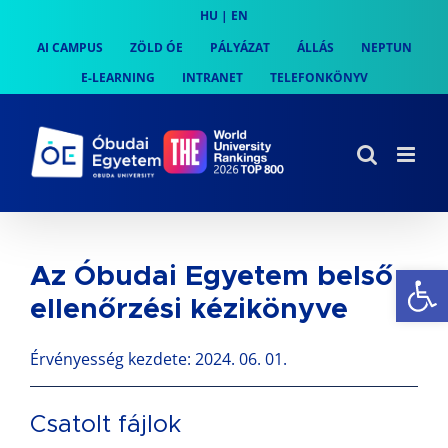
Skip
HU
|
EN
to
AI CAMPUS
ZÖLD ÓE
PÁLYÁZAT
ÁLLÁS
NEPTUN
content
E-LEARNING
INTRANET
TELEFONKÖNYV
Es
Az Óbudai Egyetem belső
ellenőrzési kézikönyve
Érvényesség kezdete: 2024. 06. 01.
Csatolt fájlok