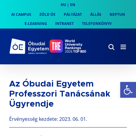
Skip
HU
|
EN
to
AI CAMPUS
ZÖLD ÓE
PÁLYÁZAT
ÁLLÁS
NEPTUN
content
E-LEARNING
INTRANET
TELEFONKÖNYV
Es
Az Óbudai Egyetem
Professzori Tanácsának
Ügyrendje
Érvényesség kezdete: 2023. 06. 01.