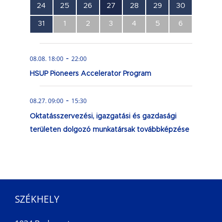
0
0
0
1
0
0
0
24
25
26
27
28
29
30
esemény,
esemény,
esemény,
esemény,
esemény,
esemény,
esemény,
0
0
0
0
0
0
0
31
1
2
3
4
5
6
esemény,
esemény,
esemény,
esemény,
esemény,
esemény,
esemény,
-
08.08. 18:00
22:00
HSUP Pioneers Accelerator Program
-
08.27. 09:00
15:30
Oktatásszervezési, igazgatási és gazdasági
területen dolgozó munkatársak továbbképzése
SZÉKHELY