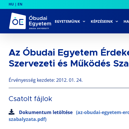
Skip
HU
|
EN
to
content
EGYETEMÜNK
KÉPZÉSEINK
HA
Az Óbudai Egyetem Érdek
Szervezeti és Működés Sza
Érvényesség kezdete: 2012. 01. 24.
Csatolt fájlok
Dokumentum letöltése
(az-obudai-egyetem-er
szabalyzata.pdf)