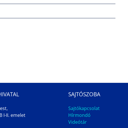
HIVATAL
SAJTÓSZOBA
est,
Sajtókapcsolat
 I-II. emelet
Hírmondó
Videótár