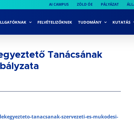
AI CAMPUS
ZÖLD ÓE
PÁLYÁZAT
ÁLL
LLGATÓKNAK
FELVÉTELIZŐKNEK
TUDOMÁNY
KUTATÁS
egyeztető Tanácsának
bályzata
dekegyezteto-tanacsanak-szervezeti-es-mukodesi-