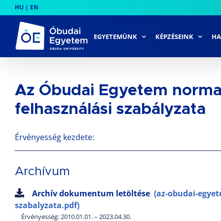
Skip
HU
|
EN
to
content
EGYETEMÜNK
KÉPZÉSEINK
HA
Az Óbudai Egyetem norma
felhasználási szabályzata
Érvényesség kezdete:
Archívum
Archív dokumentum letöltése
(az-obudai-egye
szabalyzata.pdf)
Érvényesség: 2010.01.01. – 2023.04.30.