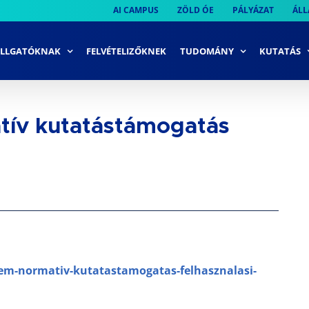
AI CAMPUS
ZÖLD ÓE
PÁLYÁZAT
ÁLL
LLGATÓKNAK
FELVÉTELIZŐKNEK
TUDOMÁNY
KUTATÁS
tív kutatástámogatás
tem-normativ-kutatastamogatas-felhasznalasi-