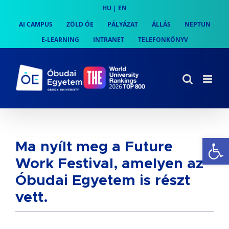
Skip
HU
|
EN
to
AI CAMPUS
ZÖLD ÓE
PÁLYÁZAT
ÁLLÁS
NEPTUN
content
E-LEARNING
INTRANET
TELEFONKÖNYV
Es
Ma nyílt meg a Future
Work Festival, amelyen az
Óbudai Egyetem is részt
vett.