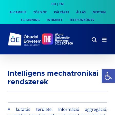
Skip
HU
|
EN
to
AI CAMPUS
ZÖLD ÓE
PÁLYÁZAT
ÁLLÁS
NEPTUN
content
E-LEARNING
INTRANET
TELEFONKÖNYV
Es
Intelligens mechatronikai
rendszerek
A kutatás területe: Információ aggregáció,