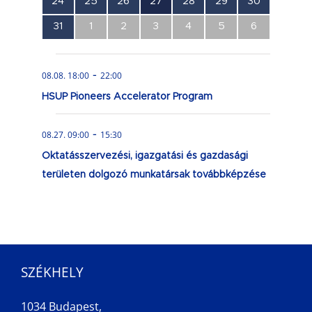
0
0
0
1
0
0
0
24
25
26
27
28
29
30
esemény,
esemény,
esemény,
esemény,
esemény,
esemény,
esemény,
0
0
0
0
0
0
0
31
1
2
3
4
5
6
esemény,
esemény,
esemény,
esemény,
esemény,
esemény,
esemény,
-
08.08. 18:00
22:00
HSUP Pioneers Accelerator Program
-
08.27. 09:00
15:30
Oktatásszervezési, igazgatási és gazdasági
területen dolgozó munkatársak továbbképzése
SZÉKHELY
1034 Budapest,