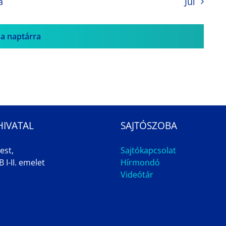
a
Jul
 a naptárra
HIVATAL
SAJTÓSZOBA
est,
Sajtókapcsolat
 I-II. emelet
Hírmondó
Videótár