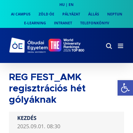
Skip
HU
|
EN
to
AI CAMPUS
ZÖLD ÓE
PÁLYÁZAT
ÁLLÁS
NEPTUN
content
E-LEARNING
INTRANET
TELEFONKÖNYV
REG FEST_AMK
Es
regisztrációs hét
gólyáknak
KEZDÉS
2025.09.01. 08:30