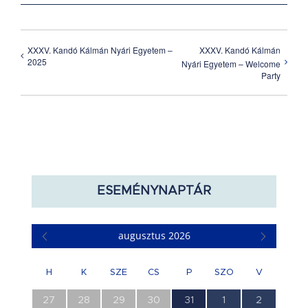
XXXV. Kandó Kálmán Nyári Egyetem –
XXXV. Kandó Kálmán
2025
Nyári Egyetem – Welcome
Party
ESEMÉNYNAPTÁR
augusztus 2026
H
K
SZE
CS
P
SZO
V
0
0
0
0
1
0
0
27
28
29
30
31
1
2