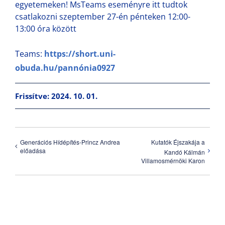
egyetemeken! MsTeams eseményre itt tudtok
csatlakozni szeptember 27-én pénteken 12:00-
13:00 óra között
Teams:
https://short.uni-
obuda.hu/pannónia0927
Frissítve: 2024. 10. 01.
Generációs Hídépítés-Princz Andrea
Kutatók Éjszakája a
előadása
Kandó Kálmán
Villamosmérnöki Karon