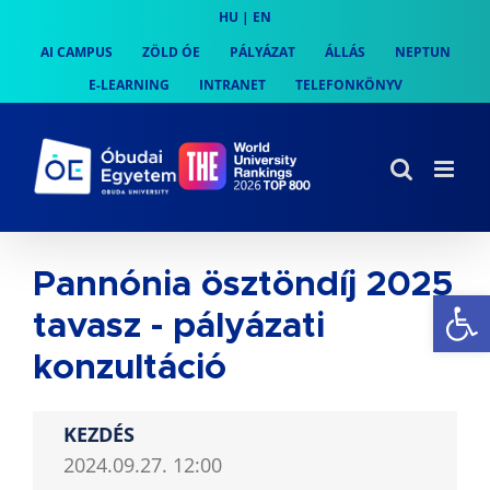
Skip
HU
|
EN
to
AI CAMPUS
ZÖLD ÓE
PÁLYÁZAT
ÁLLÁS
NEPTUN
content
E-LEARNING
INTRANET
TELEFONKÖNYV
Pannónia ösztöndíj 2025
Es
tavasz - pályázati
konzultáció
KEZDÉS
2024.09.27. 12:00