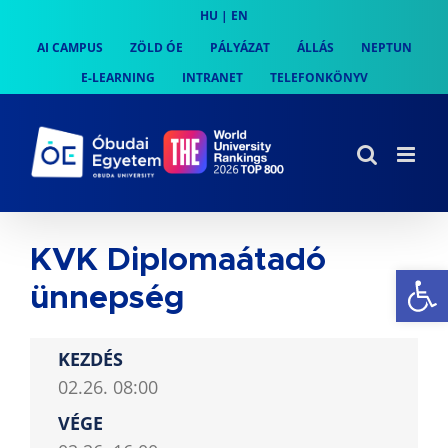
Skip
HU
|
EN
to
AI CAMPUS
ZÖLD ÓE
PÁLYÁZAT
ÁLLÁS
NEPTUN
content
E-LEARNING
INTRANET
TELEFONKÖNYV
KVK Diplomaátadó
Es
ünnepség
KEZDÉS
02.26. 08:00
VÉGE