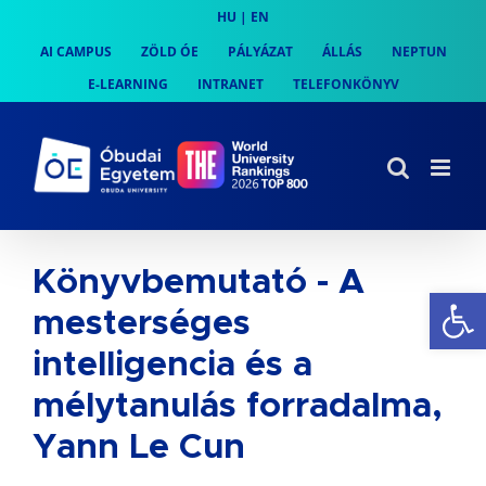
Skip
HU
|
EN
to
AI CAMPUS
ZÖLD ÓE
PÁLYÁZAT
ÁLLÁS
NEPTUN
content
E-LEARNING
INTRANET
TELEFONKÖNYV
Könyvbemutató - A
Es
mesterséges
intelligencia és a
mélytanulás forradalma,
Yann Le Cun