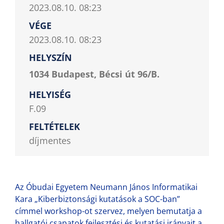
2023.08.10. 08:23
VÉGE
2023.08.10. 08:23
HELYSZÍN
1034 Budapest, Bécsi út 96/B.
HELYISÉG
F.09
FELTÉTELEK
díjmentes
Az Óbudai Egyetem Neumann János Informatikai
Kara „Kiberbiztonsági kutatások a SOC-ban”
címmel workshop-ot szervez, melyen bemutatja a
hallgatói csapatok fejlesztési és kutatási irányait a