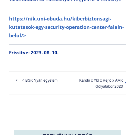
https://nik.uni-obuda.hu/kiberbiztonsagi-
kutatasok-egy-security-operation-center-falain-
belul/>
Frissítve: 2023. 08. 10.
Kandó x Ybl x Rejtő x AMK
BGK Nyári egyetem
Gólyatábor 2023