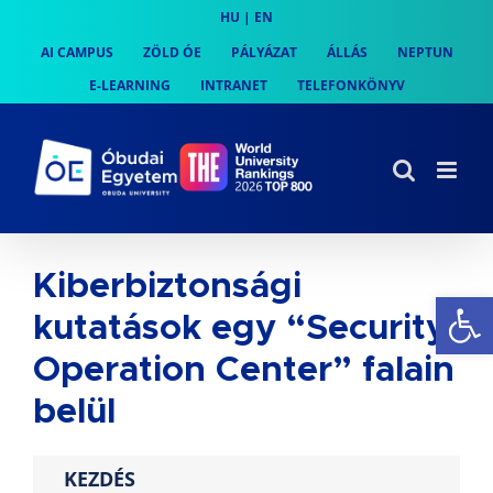
Skip
HU
|
EN
to
AI CAMPUS
ZÖLD ÓE
PÁLYÁZAT
ÁLLÁS
NEPTUN
content
E-LEARNING
INTRANET
TELEFONKÖNYV
Kiberbiztonsági
Es
kutatások egy “Security
Operation Center” falain
belül
KEZDÉS