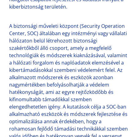
kiberbiztonság területén.
A biztonsági műveleti központ (Security Operation
Center, SOC) általában egy intézményi vagy vállalati
hálózaton belül létrehozott biztonsági
szakértőkből álló csoport, amely a megfelelő
technológiák és módszerek kiaknázásával, valamint
a hálózati forgalom és naplóadatok elemzésével a
kibertámadásokkal szembeni védelemért felel. Az
alkalmazott módszerek és eszközök azonban
nagymértékben befolyásolhatják a védelem
hatékonyságát, ami az egyre rejtőzködőbb és
kifinomultabb támadókkal szemben
elengedhetetlen igény. A kutatások célja a SOC-ban
alkalmazható eszközök és módszerek fejlesztése és
optimalizálása annak érdekében, hogy a
rohamosan fejlődő támadási technikákkal szemben
valós időben és hatékonyan vegyék fel a versenyt.