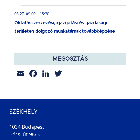
-
08.27. 09:00
15:30
Oktatásszervezési, igazgatási és gazdasági
területen dolgozó munkatársak továbbképzése
MEGOSZTÁS
Email
Facebook
LinkedIn
Twitter
SZÉKHELY
1034 Budapest,
Bécsi út 96/B