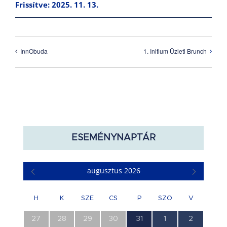
Frissítve: 2025. 11. 13.
InnObuda
1. Initium Üzleti Brunch
ESEMÉNYNAPTÁR
augusztus 2026
H
K
SZE
CS
P
SZO
V
0
0
0
0
1
0
0
27
28
29
30
31
1
2