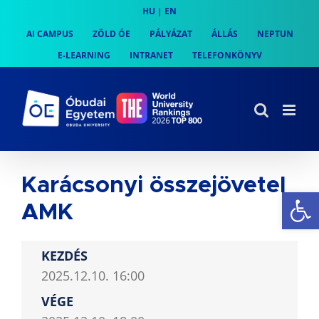
Skip
HU
|
EN
to
AI CAMPUS
ZÖLD ÓE
PÁLYÁZAT
ÁLLÁS
NEPTUN
content
E-LEARNING
INTRANET
TELEFONKÖNYV
Karácsonyi összejövetel
Es
AMK
KEZDÉS
2025.12.10. 16:00
VÉGE