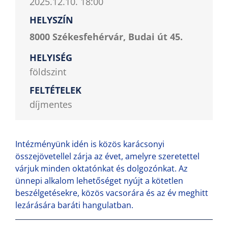
2025.12.10. 18:00
HELYSZÍN
8000 Székesfehérvár, Budai út 45.
HELYISÉG
földszint
FELTÉTELEK
díjmentes
Intézményünk idén is közös karácsonyi
összejövetellel zárja az évet, amelyre szeretettel
várjuk minden oktatónkat és dolgozónkat. Az
ünnepi alkalom lehetőséget nyújt a kötetlen
beszélgetésekre, közös vacsorára és az év meghitt
lezárására baráti hangulatban.