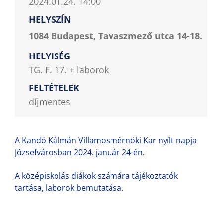
2024.01.24. 14:00
HELYSZÍN
1084 Budapest, Tavaszmező utca 14-18.
HELYISÉG
TG. F. 17. + laborok
FELTÉTELEK
díjmentes
A Kandó Kálmán Villamosmérnöki Kar nyílt napja
Józsefvárosban 2024. január 24-én.
A középiskolás diákok számára tájékoztatók
tartása, laborok bemutatása.