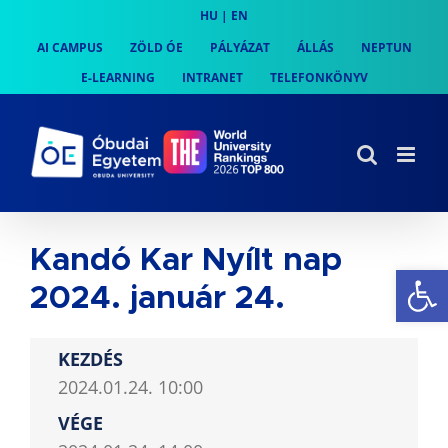
Skip
HU
|
EN
to
AI CAMPUS
ZÖLD ÓE
PÁLYÁZAT
ÁLLÁS
NEPTUN
content
E-LEARNING
INTRANET
TELEFONKÖNYV
Kandó Kar Nyílt nap
Es
2024. január 24.
KEZDÉS
2024.01.24. 10:00
VÉGE