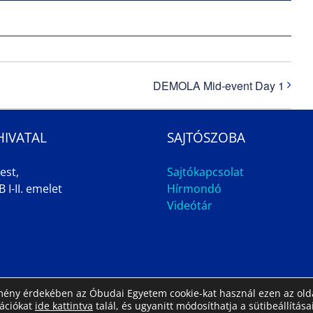
DEMOLA Mid-event Day 1
HIVATAL
SAJTÓSZOBA
est,
Sajtókapcsolat
 I-II. emelet
Hírmondó
Videótár
élmény érdekében az Óbudai Egyetem cookie-kat használ ezen az olda
mációkat
ide kattintva
talál, és ugyanitt módosíthatja a sütibeállításai