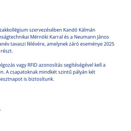
Szakkollégium szervezésében Kandó Kálmán
onságtechnikai Mérnöki Karral és a Neumann János
tanév tavaszi félévére, amelynek záró eseménye 2025
részt.
lgozás vagy RFID azonosítás segítéségével kell a
en. A csapatoknak mindkét szintű pályán két
sztnapot is biztosítunk.
/