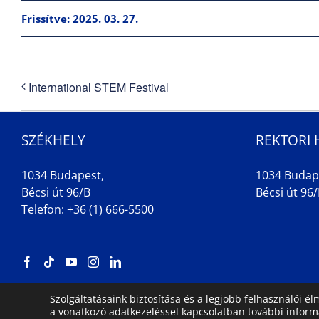
Frissítve: 2025. 03. 27.
International STEM Festival
SZÉKHELY
REKTORI 
1034 Budapest,
1034 Budap
Bécsi út 96/B
Bécsi út 96/B
Telefon: +36 (1) 666-5500
Szolgáltatásaink biztosítása és a legjobb felhasználói 
a vonatkozó adatkezeléssel kapcsolatban további infor