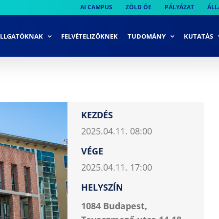
AI CAMPUS
ZÖLD ÓE
PÁLYÁZAT
ÁLL
LLGATÓKNAK
FELVÉTELIZŐKNEK
TUDOMÁNY
KUTATÁS
KEZDÉS
2025.04.11. 08:00
VÉGE
2025.04.11. 17:00
HELYSZÍN
1084 Budapest,