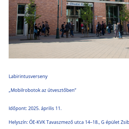
Labirintusverseny
„Mobilrobotok az útvesztőben”
Időpont: 2025. április 11.
Helyszín: ÓE-KVK Tavaszmező utca 14–18., G épület Zs