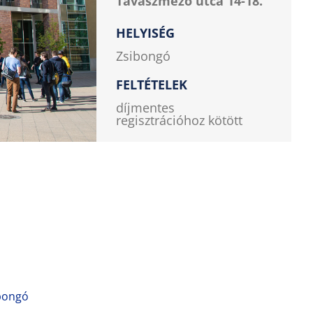
Tavaszmező utca 14-18.
HELYISÉG
Zsibongó
FELTÉTELEK
díjmentes
regisztrációhoz kötött
ibongó