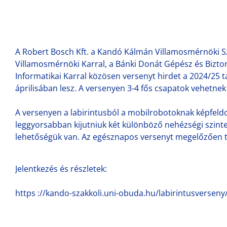
A Robert Bosch Kft. a Kandó Kálmán Villamosmérnöki 
Villamosmérnöki Karral, a Bánki Donát Gépész és Bizt
Informatikai Karral közösen versenyt hirdet a 2024/25 
áprilisában lesz. A versenyen 3-4 fős csapatok vehetnek 
A versenyen a labirintusból a mobilrobotoknak képfeldo
leggyorsabban kijutniuk két különböző nehézségi szint
lehetőségük van. Az egésznapos versenyt megelőzően te
Jelentkezés és részletek:
https ://kando-szakkoli.uni-obuda.hu/labirintusverseny